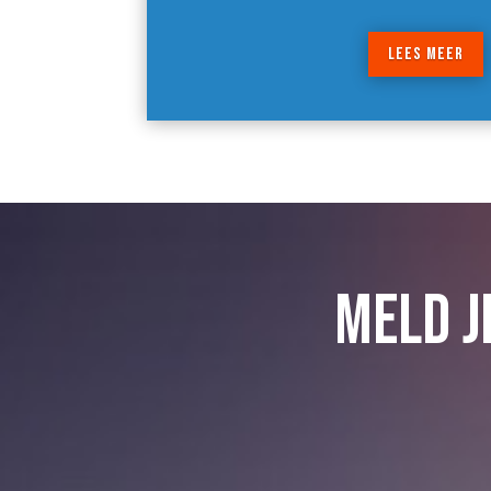
LEES MEER
MELD J