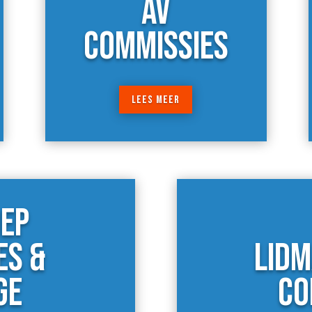
AV
COMMISSIES
LEES MEER
EP
LIDM
ES &
CO
GE