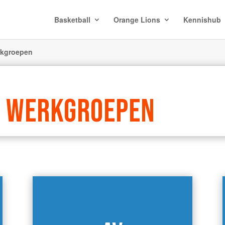
Basketball
Orange Lions
Kennishub
rkgroepen
N WERKGROEPEN