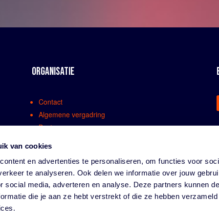
ORGANISATIE
Contact
Algemene vergadring
Bestuur
Comissies en werkgroepen
ik van cookies
Medewerkers
ontent en advertenties te personaliseren, om functies voor soci
Bondsreglementen
erkeer te analyseren. Ook delen we informatie over jouw gebru
Klachtenregeling
or social media, adverteren en analyse. Deze partners kunnen 
Partners
ormatie die je aan ze hebt verstrekt of die ze hebben verzameld
Vacatures
ices.
Privacy