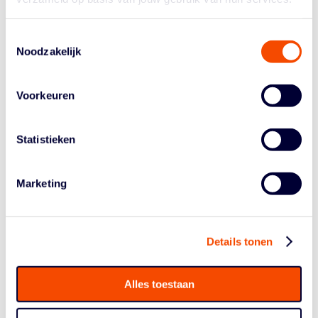
Toestemmingsselectie
Noodzakelijk
Voorkeuren
Statistieken
Marketing
NBB KOMT MET UITBREIDING
AANBOD MINI-BASKETBALL –
Details tonen
MELD JE AAN VOOR
Alles toestaan
INFORMATIEBIJEENKOMST