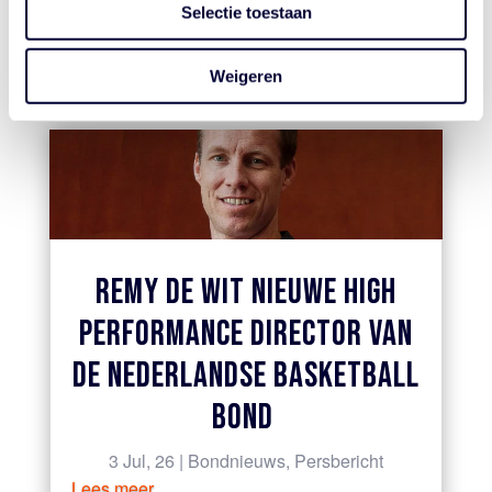
22 Jul, 26
|
Bondnieuws
,
Nieuws
Selectie toestaan
basketball.nl app
Lees meer
Weigeren
REMY DE WIT NIEUWE HIGH
PERFORMANCE DIRECTOR VAN
DE NEDERLANDSE BASKETBALL
BOND
3 Jul, 26
|
Bondnieuws
,
Persbericht
Lees meer