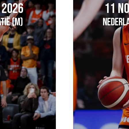
 2026
11 N
TIË (M)
NEDERLA