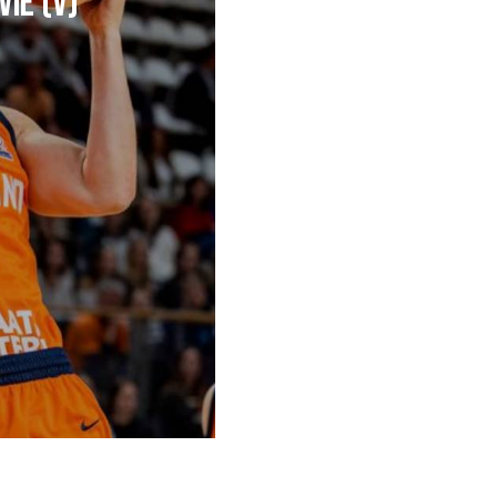
IË (V)