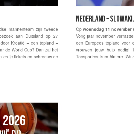
NEDERLAND – SLOWAKIJ
ndse mannenteam zijn tweede
Op
woensdag 11 november
 bezoek aan Duitsland op 27
Vorig jaar november verrastt
door Kroatië – een topland –
een Europees topland voor e
naar de World Cup? Dan zal het
vrouwen jouw hulp nodig! 
om
nu
je tickets en schreeuw de
Topsportcentrum Almere.
We n
 2026