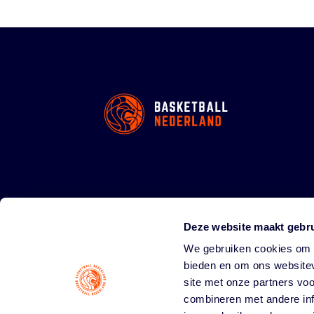
Deze website maakt gebru
We gebruiken cookies om c
bieden en om ons websitev
site met onze partners vo
combineren met andere inf