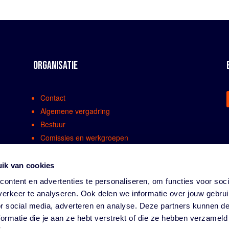
ORGANISATIE
Contact
Algemene vergadring
Bestuur
Comissies en werkgroepen
Medewerkers
Bondsreglementen
ik van cookies
Klachtenregeling
ontent en advertenties te personaliseren, om functies voor soci
Partners
erkeer te analyseren. Ook delen we informatie over jouw gebru
Vacatures
or social media, adverteren en analyse. Deze partners kunnen 
Privacy
ormatie die je aan ze hebt verstrekt of die ze hebben verzameld