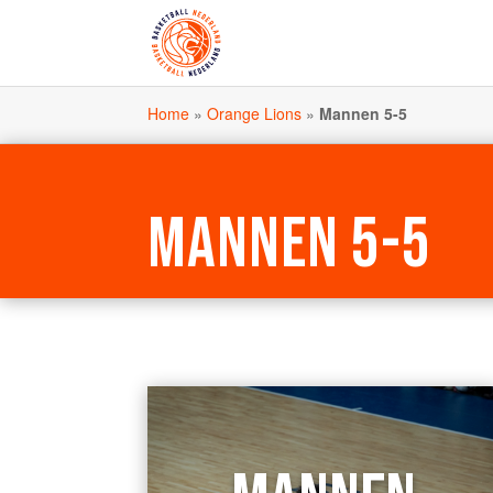
Home
»
Orange Lions
»
Mannen 5-5
MANNEN 5-5