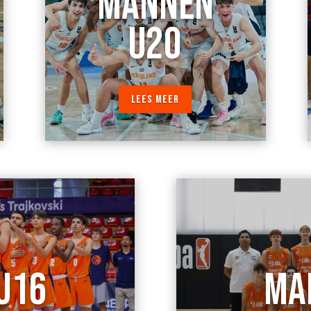
MANNEN
U20
LEES MEER
U16
MA