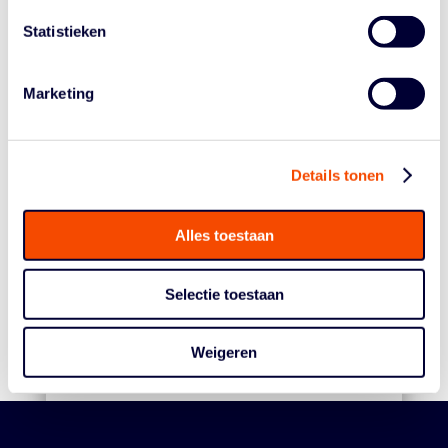
Statistieken
Marketing
Details tonen
MANNEN U18 STAAN IN HALVE
Alles toestaan
FINALE EK: WAT MAAKT DIT
Selectie toestaan
TEAM ZO GOED?
Weigeren
1 Aug, 26
Lees meer