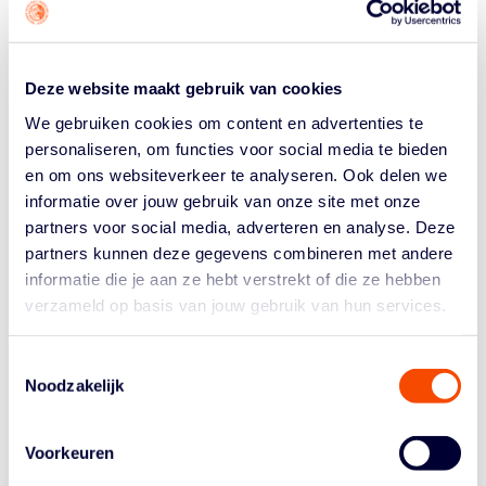
Deze website maakt gebruik van cookies
We gebruiken cookies om content en advertenties te
personaliseren, om functies voor social media te bieden
en om ons websiteverkeer te analyseren. Ook delen we
THEY WON IT ALL! MANNEN
informatie over jouw gebruik van onze site met onze
U18 PAKKEN EUROBASKET IN
partners voor social media, adverteren en analyse. Deze
partners kunnen deze gegevens combineren met andere
DE B-DIVISIE
informatie die je aan ze hebt verstrekt of die ze hebben
verzameld op basis van jouw gebruik van hun services.
3 Aug, 26
Lees meer
Toestemmingsselectie
Noodzakelijk
Voorkeuren