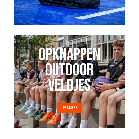
OPKNAPPEN
OUTDOOR
VELDJES
LEES MEER