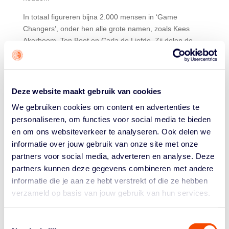
In totaal figureren bijna 2.000 mensen in ‘Game
Changers’, onder hen alle grote namen, zoals Kees
Akerboom, Ton Boot en Carla de Liefde. Zij delen de
spotlights met bijvoorbeeld Gertjan van der Linden (in
1990 uitgeroepen tot de beste rolstoelbasketballer ter
wereld) en de nieuwe sterren van de urban variant 3×3.
Deze website maakt gebruik van cookies
Game Changers is een diepgravend boek. Uitvoerig
worden leven en werken van NBB-oprichter Dick
We gebruiken cookies om content en advertenties te
Schmüll uit de doeken gedaan. Daarnaast komen
personaliseren, om functies voor social media te bieden
meerdere prestaties door de decennia heen in een
en om ons websiteverkeer te analyseren. Ook delen we
ander daglicht te staan door het journalistieke spitwerk
informatie over jouw gebruik van onze site met onze
van de auteurs. De vierde plaats tijdens het EK van
partners voor social media, adverteren en analyse. Deze
1983 – een topprestatie van een Nederlands 5-5-team –
partners kunnen deze gegevens combineren met andere
krijgt extra reliëf doordat nauwgezet wordt uitgeplozen
informatie die je aan ze hebt verstrekt of die ze hebben
hoe de Nederlandse bondscoach Vladimir Heger zijn
verzameld op basis van jouw gebruik van hun services.
ploeg volledig berekend naar
de halve finales loodste. Game Changers zit ook aan
Toestemmingsselectie