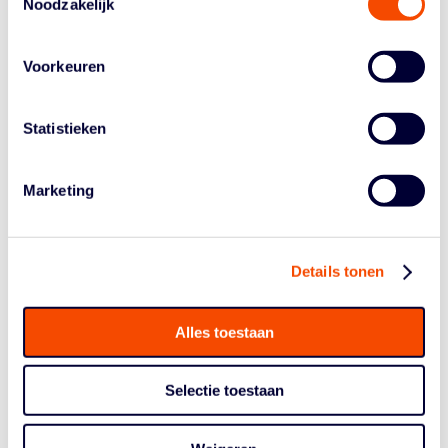
Noodzakelijk
boord van de KLM-vlucht die in 1949 het Nederlands
team naar Caïro brengt om daar – vreemd genoeg – het
Europees kampioenschap te spelen. De carrière van Rik
Voorkeuren
Smits wordt belicht vanuit het standpunt van de
Amerikaanse sportjournalistiek.
Statistieken
De hoogtijdagen van het Nederlands basketball krijgen
volop de ruimte. Die dagen lagen in de jaren zeventig en
tachtig van de vorige eeuw. Mart Smeets portretteert
Marketing
samen met voormalig Ajax-directeur Frank Kales hun
toenmalige coach Jan Janbroers, die aan de basis stond
van de professionalisering van basketball in Nederland.
Details tonen
Game Changers geeft aansluitend een vaak onthullend
inkijkje in de royaal gesponsorde teams van Den Bosch,
Leiden en Groningen. Daarmee ontstaat een eerlijk
Alles toestaan
tijdsbeeld, waarin de sport op zijn hoogtepunt naar de
juiste balans op zoek was.
Selectie toestaan
Game Changers – De geschiedenis van basketball in
Nederland leunt in zijn samenhang feitelijk op vier
elementen. Het boek bevat ruim 70 bijzondere en