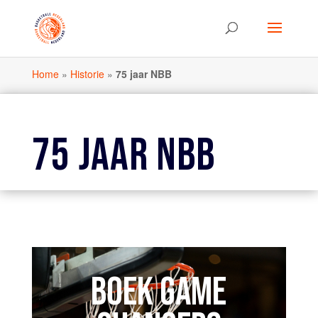
Home
»
Historie
»
75 jaar NBB
75 JAAR NBB
BOEK GAME