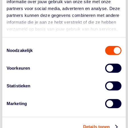
informatie over jouw gebruik van onze site met onze
partners voor social media, adverteren en analyse. Deze
partners kunnen deze gegevens combineren met andere
informatie die je aan ze hebt verstrekt of die ze hebben
verzameld op basis van jouw gebruik van hun services.
VEERKRACHT EN MENTALITEIT
MAAKTEN M18 VOLGENS
Toestemmingsselectie
Noodzakelijk
COACH TIM FANNING
BIJZONDER
Voorkeuren
7 Aug, 26
|
Jeugdbasketbal
,
Orange Lions
MU18
Statistieken
Lees meer
Marketing
Details tonen