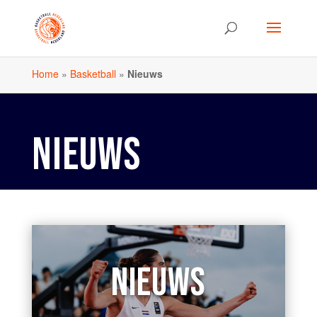
Home
»
Basketball
»
Nieuws
NIEUWS
NIEUWS