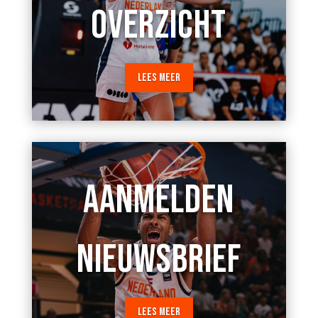
OVERZICHT
LEES MEER
AANMELDEN
NIEUWSBRIEF
LEES MEER