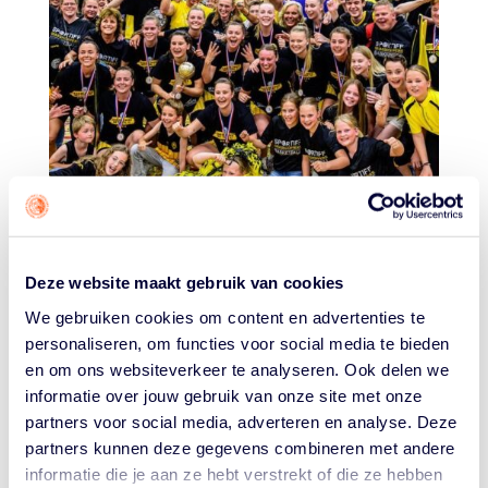
Deze website maakt gebruik van cookies
Beeld: Jan van de Bilt.
We gebruiken cookies om content en advertenties te
personaliseren, om functies voor social media te bieden
Sportiff kan terugkijken op een seizoen van dominantie.
en om ons websiteverkeer te analyseren. Ook delen we
In de competitie verloor de ploeg slechts een paar
informatie over jouw gebruik van onze site met onze
games (één tegen TopKip), en ook het Final Four event
partners voor social media, adverteren en analyse. Deze
én de Basketball Cup gingen naar de kustplaats.
partners kunnen deze gegevens combineren met andere
informatie die je aan ze hebt verstrekt of die ze hebben
Vooral de manier waarop imponeerde. Grasshoppers