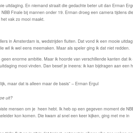
oie uitdaging. En niemand straalt die gedachte beter uit dan Erman Erg
de NBB Finale bij mannen onder 19. Erman droeg een camera tijdens di
t het vak zo mooi maakt.
llers in Amsterdam is, wedstrijden fluiten. Dat vond ik een mooie uitdag
die wil ik wel eens meemaken. Maar als speler ging ik dat niet redden.
– geen enorme ambitie. Maar ik hoorde van verschillende kanten dat ik 
 uitdaging mooi vinden. Dan besef je ineens: ik kan bijdragen aan een 
rlijk, maar dat is alleen maar de basis” – Erman Ergul
oe uit?
 juiste mensen om je heen hebt. Ik heb op een gegeven moment de NB
eleider kon komen. Die kwam al snel een keer kijken, ging met me in