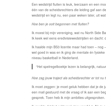
Een wedstrijd fluiten is leuk, leerzaam en een mo
één van de scheidsrechters die leiding gaf aan 
wedstrijd en legt nu, een paar weken later, uit wa
Hoe ben je ooit begonnen met fluiten?
Ik moest bij mijn vereniging, wat nu North Side Ba
Ik keek wel eens eredivisiewedstrijden en dacht: 
Ik haalde mijn BS3 licentie maar had toen – nog 
wel goed in was en ik ging de mentale én fysieke
niveau basketball in Nederland.
“Het spelregelboekje lezen is belangrijk, natuu
Hoe zag jouw traject als scheidsrechter er tot nu t
Ik moet zeggen: je moet geluk hebben dat je de
een mail gestuurd met de vraag of ik aan een beg
gesprek. Toen heb ik mijn ambities uitgesproken.