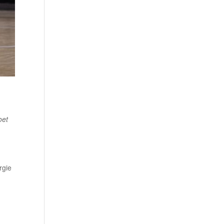
oet
rgie