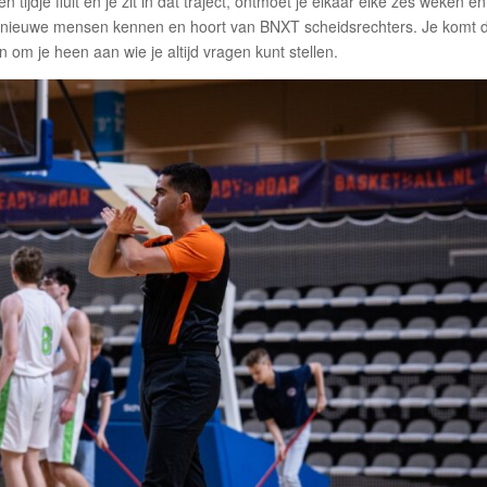
n tijdje fluit en je zit in dat traject, ontmoet je elkaar elke zes weken en
rt nieuwe mensen kennen en hoort van BNXT scheidsrechters. Je komt 
 om je heen aan wie je altijd vragen kunt stellen.