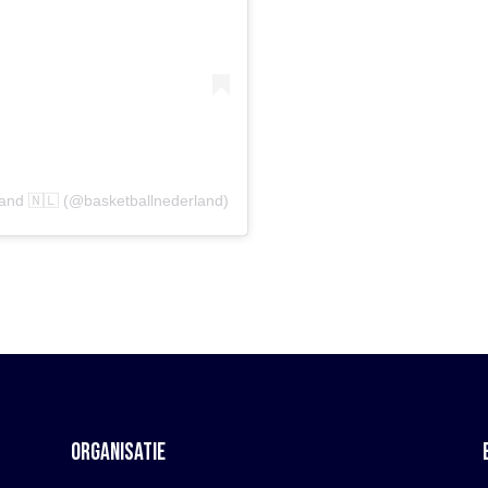
land 🇳🇱 (@basketballnederland)
ORGANISATIE