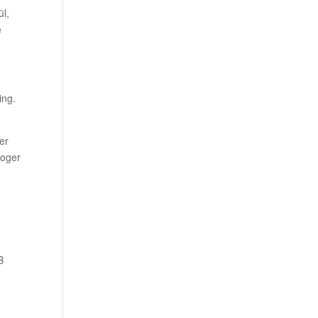
ül,
e
ing.
er
hoger
B