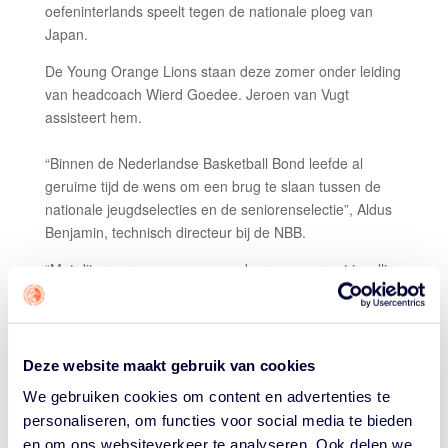
oefeninterlands speelt tegen de nationale ploeg van
Japan.
De Young Orange Lions staan deze zomer onder leiding
van headcoach Wierd Goedee. Jeroen van Vugt
assisteert hem.
“Binnen de Nederlandse Basketball Bond leefde al
geruime tijd de wens om een brug te slaan tussen de
nationale jeugdselecties en de seniorenselectie”, Aldus
Benjamin, technisch directeur bij de NBB.
“Met dit programma geven we daar nu concreet invulling
aan. Het programma biedt deze jonge spelers niet
alleen een extra internationale ervaring, maar ook een
kans om zich te meten met het niveau dat van hen
gevraagd wordt op het allerhoogste podium. Alles met
Deze website maakt gebruik van cookies
als doel om aansluiting te vinden bij de A-selectie.”
We gebruiken cookies om content en advertenties te
Eén van de jongens die daar al deel van uitmaakte is
personaliseren, om functies voor social media te bieden
Joryam Saizonou (foto, via Alex Festen). Hij speelde
en om ons websiteverkeer te analyseren. Ook delen we