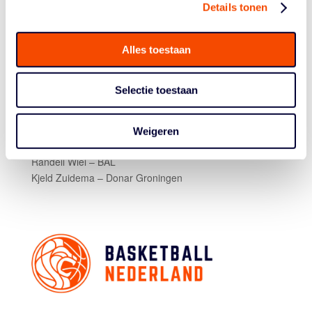
Benicio Leons – Panola College
Details tonen
Anouar Mellouk – Morehead State
Max Pikaar – Southern Illinois
Joryam Saizonou – UNC Greensboro
Alles toestaan
Jibbe Sicking – ZZ Leiden
Siem Uijtendaal – Youngstown State
Selectie toestaan
Matthijs Verhallen – Den Helder Suns
Jonathan Verkerk – Melilla Sport
Caleb Vijber – Rotterdam City
Weigeren
Renars Vogelaar – BAL
Randell Wiel – BAL
Kjeld Zuidema – Donar Groningen