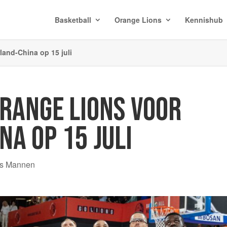
Basketball
Orange Lions
Kennishub
land-China op 15 juli
ORANGE LIONS VOOR
A OP 15 JULI
ns Mannen