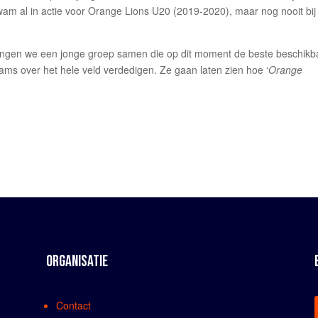
m al in actie voor Orange Lions U20 (2019-2020), maar nog nooit bij
engen we een jonge groep samen die op dit moment de beste beschikb
eams over het hele veld verdedigen. Ze gaan laten zien hoe ‘
Orange
ORGANISATIE
Contact