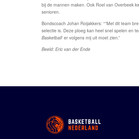
bij de mannen maken. Ook Roel van Overbeek kwa
senioren.
Bondscoach Johan Roijakkers: “”Met dit team br
selectie is. Deze ploeg kan heel snel spelen en t
Basketball
‘ er volgens mij uit moet zien.”
Beeld: Eric van der Ende