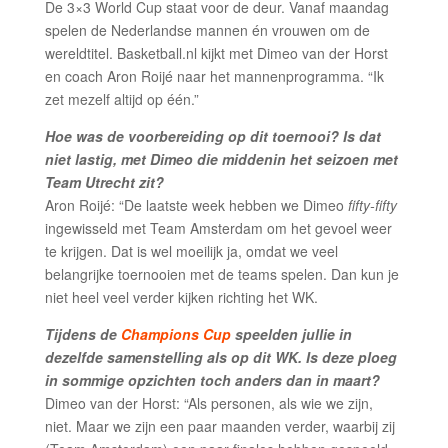
De 3×3 World Cup staat voor de deur. Vanaf maandag
spelen de Nederlandse mannen én vrouwen om de
wereldtitel. Basketball.nl kijkt met Dimeo van der Horst
en coach Aron Roijé naar het mannenprogramma. “Ik
zet mezelf altijd op één.”
Hoe was de voorbereiding op dit toernooi? Is dat
niet lastig, met Dimeo die middenin het seizoen met
Team Utrecht zit?
Aron Roijé: “De laatste week hebben we Dimeo
fifty-fifty
ingewisseld met Team Amsterdam om het gevoel weer
te krijgen. Dat is wel moeilijk ja, omdat we veel
belangrijke toernooien met de teams spelen. Dan kun je
niet heel veel verder kijken richting het WK.
Tijdens de
Champions Cup
speelden jullie in
dezelfde samenstelling als op dit WK. Is deze ploeg
in sommige opzichten toch anders dan in maart?
Dimeo van der Horst: “Als personen, als wie we zijn,
niet. Maar we zijn een paar maanden verder, waarbij zij