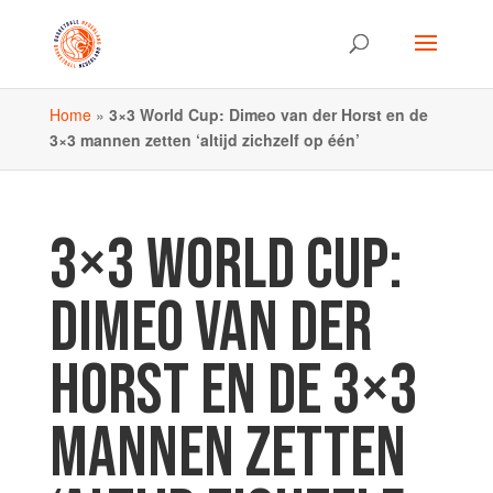
Home
»
3×3 World Cup: Dimeo van der Horst en de
3×3 mannen zetten ‘altijd zichzelf op één’
3×3 WORLD CUP:
DIMEO VAN DER
HORST EN DE 3×3
MANNEN ZETTEN