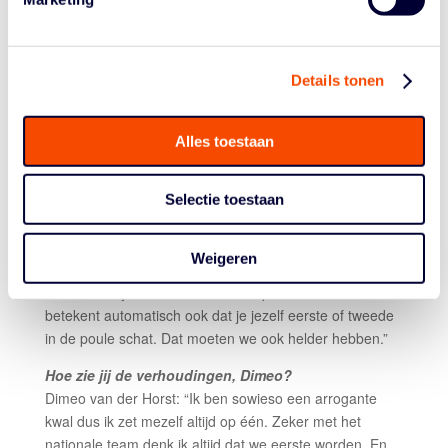
moeten we misschien tegen die-en-die
tegenstander?
Aron Roijé: “Een beetje. Maar de aanpak van de laatste
jaren is: alles wedstrijd voor wedstrijd bekijken. Als wij nu
Details tonen
al denken: ‘We komen Letland tegen’, haalt dat focus bij
onszelf weg, en van de wedstrijd waarop we ons
nu
moeten voorbereiden. Maar je ziet in het schema wel:
Alles toestaan
dit zijn mogelijke tegenstanders.”
Je speelt in een poule met Groot-Brittannië,
Selectie toestaan
Litouwen, Zwitserland en Spanje. Voelt dat als: het
is Litouwen en wij voor de poulewinst?
Weigeren
Aron Roijé: “Je mag best uitspreken dat wij één van de
favorieten zijn voor een medaille op dit WK. Dat
betekent automatisch ook dat je jezelf eerste of tweede
in de poule schat. Dat moeten we ook helder hebben.”
Hoe zie jij de verhoudingen, Dimeo?
Dimeo van der Horst: “Ik ben sowieso een arrogante
kwal dus ik zet mezelf altijd op één. Zeker met het
nationale team denk ik altijd dat we eerste worden. En