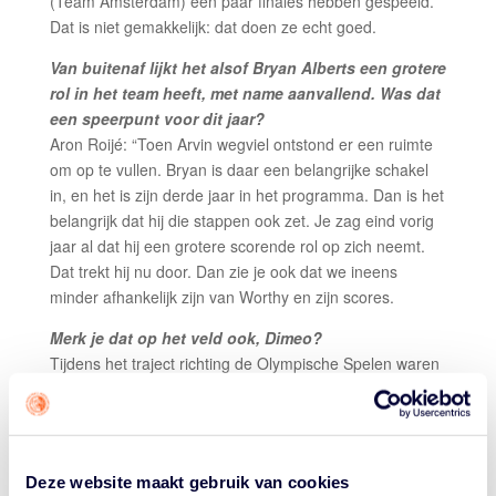
(Team Amsterdam) een paar finales hebben gespeeld.
Dat is niet gemakkelijk: dat doen ze echt goed.
Van buitenaf lijkt het alsof Bryan Alberts een grotere
rol in het team heeft, met name aanvallend. Was dat
een speerpunt voor dit jaar?
Aron Roijé: “Toen Arvin wegviel ontstond er een ruimte
om op te vullen. Bryan is daar een belangrijke schakel
in, en het is zijn derde jaar in het programma. Dan is het
belangrijk dat hij die stappen ook zet. Je zag eind vorig
jaar al dat hij een grotere scorende rol op zich neemt.
Dat trekt hij nu door. Dan zie je ook dat we ineens
minder afhankelijk zijn van Worthy en zijn scores.
Merk je dat op het veld ook, Dimeo?
Tijdens het traject richting de Olympische Spelen waren
Worthy en ik bezig uit te vinden hoe we goed samen
konden spelen. Tijdens de tweede kwalificatie voor de
Olympische Spelen vorig jaar hebben we ‘het’ gevonden
denk ik: een manier om de werklasten in het team beter
Deze website maakt gebruik van cookies
te verdelen. Sinds toen heb ik het gevoel dat we goed