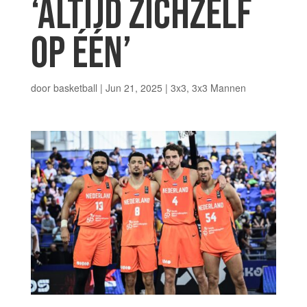
‘ALTIJD ZICHZELF
OP ÉÉN’
door
basketball
|
Jun 21, 2025
|
3x3
,
3x3 Mannen