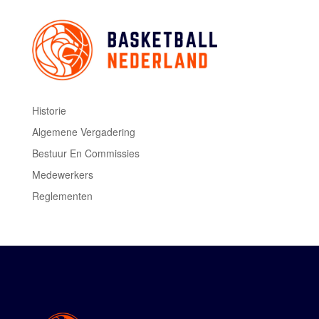
Historie
Algemene Vergadering
Bestuur En Commissies
Medewerkers
Reglementen