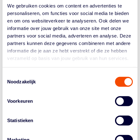
staan. Daar hoeven we niets aan te veranderen.”
We gebruiken cookies om content en advertenties te
personaliseren, om functies voor social media te bieden
TEKST GAAT DOOR ONDER DE AFBEELDING
en om ons websiteverkeer te analyseren. Ook delen we
informatie over jouw gebruik van onze site met onze
partners voor social media, adverteren en analyse. Deze
partners kunnen deze gegevens combineren met andere
informatie die je aan ze hebt verstrekt of die ze hebben
verzameld op basis van jouw gebruik van hun services.
Toestemmingsselectie
Noodzakelijk
Voorkeuren
“Ik ben sowieso een arrogante kwal dus ik zet mezelf
altijd op één.” – Dimeo van der Horst
Statistieken
Ben je voorafgaand aan het toernooi al aan het
kijken: ALS we dit-dat doen in de poule, DAN
Marketing