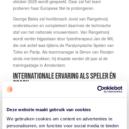
oktober 2025 wordt gespeeld. Daar zal het team
proberen haar Europese titel te prolongeren.
George Bates zal hoofdcoach Joost van Rangelrooij
ondersteunen en completeert daarmee de technische
staf van het nationale vrouwenteam. Van Rangelrooij
wordt verder bijgestaan door fysiotherapeut Jan de Wit,
die ook actief was tijdens de Paralympische Spelen van
Tokio en Parijs. Als teammanager is Simon van Rooijen
sinds mei betrokken; hij draaide eerder dit jaar al de
trainingsstage in Amsterdam.
INTERNATIONALE ERVARING ALS SPELER ÉN
COACH
Bates brengt een schat aan internationale ervaring mee.
Hij begon zijn carrière in 2006 bij Leicester Cobras en
stroomde via de nationale jeugdselecties van Groot-
Deze website maakt gebruik van cookies
Brittannië door naar het seniorenteam. In 2013 werd hij
We gebruiken cookies om content en advertenties te
vierde op het WK onder 23, waarna hij in 2014 met het
personaliseren, om functies voor social media te bieden
onder 22-team de Europese titel veroverde in Zaragoza.