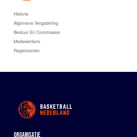
Historie
Algemene Vergadering
Bestuur En Commissies
Medewerkers
Reglementen
ORGANISATIE