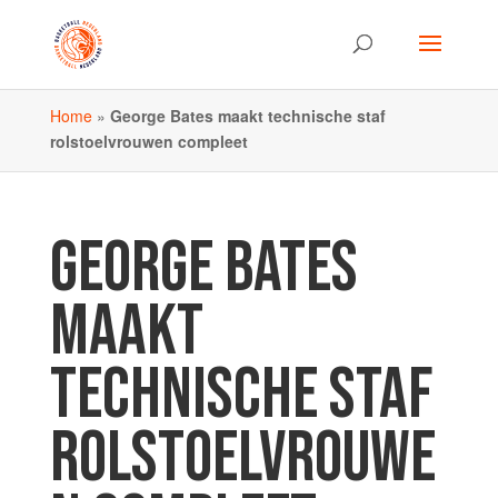
Home
»
George Bates maakt technische staf
rolstoelvrouwen compleet
GEORGE BATES
MAAKT
TECHNISCHE STAF
ROLSTOELVROUWE