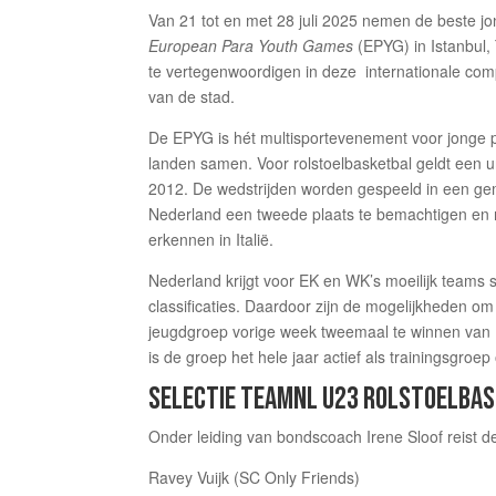
Van 21 tot en met 28 juli 2025 nemen de beste jo
European Para Youth Games
(EPYG) in Istanbul,
te vertegenwoordigen in deze internationale compe
van de stad.
De EPYG is hét multisportevenement voor jonge p
landen samen. Voor rolstoelbasketbal geldt een u
2012. De wedstrijden worden gespeeld in een gem
Nederland een tweede plaats te bemachtigen en m
erkennen in Italië.
Nederland krijgt voor EK en WK’s moeilijk teams 
classificaties. Daardoor zijn de mogelijkheden om
jeugdgroep vorige week tweemaal te winnen van B
is de groep het hele jaar actief als trainingsgroe
SELECTIE TEAMNL U23 ROLSTOELBA
Onder leiding van bondscoach Irene Sloof reist de
Ravey Vuijk (SC Only Friends)