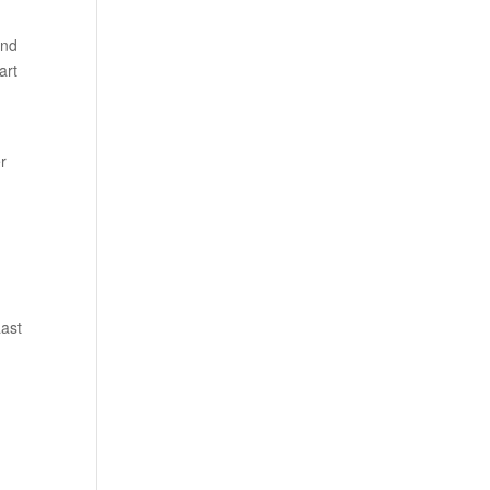
and
art
r
aast