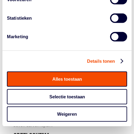
bezig geweest. Het komt terug op die focus die het team
op zichzelf heeft. “Natuurlijk hebben we beelden gezien,
Statistieken
maar deze competitie is nieuw voor me. Dus de
tegenstanders ook. En dat geeft niet.”
Marketing
“Want wij willen ons bezighouden met hoe
wij
willen
spelen. Snel, agressief, met een hoge intensiteit en een
brede selectie.” Dit Vrouwen U20-team is géén team dat
afhankelijk is van een paar dominante spelers. “Wij
Details tonen
hebben het collectief nodig, en deze ploeg heeft die
manier van spelen ook omarmd. Wij geven ze vrijheden,
Alles toestaan
en die vrijheden nemen ze. Dat betekent volgens mij dat
ze het leuk vinden: anders doe je dat niet.”
Selectie toestaan
Een doel heeft hij wél. En dat is niet, zoals je misschien
zou denken, alleen maar ‘handhaven’. “Nee. Dat vind ik
uitgaan van een negatieve vibratie. Wij komen hier om
Weigeren
bij de eerste acht te eindigen. En willen van daaruit naar
boven durven kijken.”