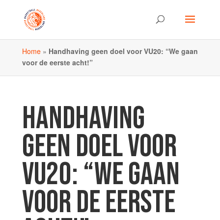
Home
»
Handhaving geen doel voor VU20: “We gaan
voor de eerste acht!”
HANDHAVING
GEEN DOEL VOOR
VU20: “WE GAAN
VOOR DE EERSTE