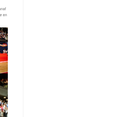
anaf
le
en