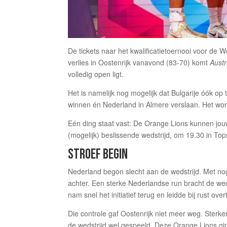
De tickets naar het kwalificatietoernooi voor d
verlies in Oostenrijk vanavond (83-70) komt
Aust
volledig open ligt.
Het is namelijk nog mogelijk dat Bulgarije óók o
winnen én Nederland in Almere verslaan. Het wor
Eén ding staat vast: De Orange Lions kunnen jo
(mogelijk) beslissende wedstrijd, om 19.30 in T
STROEF BEGIN
Nederland begon slecht aan de wedstrijd. Met nog
achter. Een sterke Nederlandse run bracht de wed
nam snel het initiatief terug en leidde bij rust ove
Die controle gaf Oostenrijk niet meer weg. Sterk
de wedstrijd wel gespeeld. Deze Orange Lions 