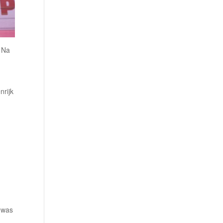
. Na
nrijk
e was