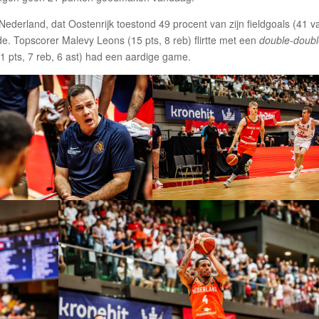
derland, dat Oostenrijk toestond 49 procent van zijn fieldgoals (41 v
de. Topscorer Malevy Leons (15 pts, 8 reb) flirtte met een
double-doub
(11 pts, 7 reb, 6 ast) had een aardige game.