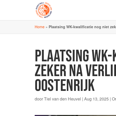
Home
»
Plaatsing WK-kwalificatie nog niet zek
PLAATSING WK-K
ZEKER NA VERLI
OOSTENRIJK
door
Tiel van den Heuvel
|
Aug 13, 2025
|
O