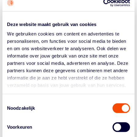
het uiteindelijk zijn meerdere moest erkennen in Letland.
De Letse ploeg trok met 21–13 aan het langste eind,
waardoor Nederland het zilver veroverde.
Deze website maakt gebruik van cookies
Ook Nederland U25 maakte indruk. Het jonge team
We gebruiken cookies om content en advertenties te
plaatste zich knap voor de halve finales en verzekerde
personaliseren, om functies voor social media te bieden
zich door het hoge puntenaantal van de derde plaats.
en om ons websiteverkeer te analyseren. Ook delen we
Daarmee bekroonde de U25-selectie een sterk toernooi
informatie over jouw gebruik van onze site met onze
met een bronzen medaille.
partners voor social media, adverteren en analyse. Deze
partners kunnen deze gegevens combineren met andere
De dubbele podiumplek is een teken van de breedte en
informatie die je aan ze hebt verstrekt of die ze hebben
kracht van het Nederlandse 3×3-vrouwenbasketbal en
verzameld op basis van jouw gebruik van hun services.
een boodschap in aanloop naar het EK: de vrouwen zijn
nog steeds in bloedvorm en één van de te kloppen
ploegen tijdens de Europe Cup in Kopenhagen.
Toestemmingsselectie
Noodzakelijk
Voorkeuren