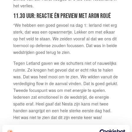
het verlies.
11.30 UUR: REACTIE ÉN PREVIEW MET ARON ROIJÉ
“We hebben een goed gevoel na dag 1: Ierland niet erg
sterk, dat was een opwarmertje. Lekker om met elkaar
op het veld te staan. We zeiden vooraf al dat we ons dit
toernooi op defense zouden focussen. Dat was in beide
wedstrijden goed terug te zien.
Tegen Letland gaven we de schutters niet of nauwelijks
ruimte. Ze kregen het gevoel dat er echt niks te halen
was. Dat was heel mooi om te zien. We wilden vanuit de
verdediging flow in de aanval vinden. Dat is goed gelukt.
Tweede focuspunt was om met
energie
te spelen.
Iedereen zat emotioneel in de wedstrijd, de energie
spatte eraf. Heel gaaf dat Nesta zijn kans met twee
handen aangrijpt en een hele sterke eerste dag had.
Het was niet te zien dat dit zijn eerste keer was!
Dit gevoel willen we doortrekken naar de kwartfinale, zo