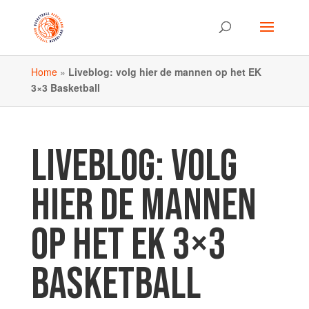
Home
»
Liveblog: volg hier de mannen op het EK
3×3 Basketball
LIVEBLOG: VOLG
HIER DE MANNEN
OP HET EK 3×3
BASKETBALL