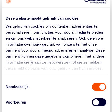
meteen tegen Italië. Dat is een team met weinig 3×3
ervaring, maar met hele goede spelers. Hun
spelverdeler, Della Valle, heeft jarenlang in hun
Deze website maakt gebruik van cookies
nationale 5-tegen-5 team gespeeld, heeft EuroLeague
gespeeld. Die is echt heel goed.
We gebruiken cookies om content en advertenties te
personaliseren, om functies voor social media te bieden
Masciarelli is meer een slasher, kan ook tweetjes
en om ons websiteverkeer te analyseren. Ook delen we
schieten. Tweede guard Fumagalli – daar spelen ze niet
informatie over jouw gebruik van onze site met onze
zo heel veel omheen. Ze focussen vooral op de
two
partners voor social media, adverteren en analyse. Deze
man game
van big man Gaspardo en Dalla Valle. Die
partners kunnen deze gegevens combineren met andere
moeten we er zo goed mogelijk uit zien te halen, en
informatie die je aan ze hebt verstrekt of die ze hebben
Della Valle zo veel mogelijk druk zien te geven.
verzameld op basis van jouw gebruik van hun services.
We kijken er met veel vertrouwen naar uit. We gaan het
weer wedstrijd voor wedstrijd bekijken. Nu dus focus op
Toestemmingsselectie
Italië, en als we winnen tegen de winnaar van Frankrijk
Noodzakelijk
– Litouwen. Maar dat is voor nu dus totaal niet aan de
orde.”
Voorkeuren
VRIJDAG 5 SEPTEMBER