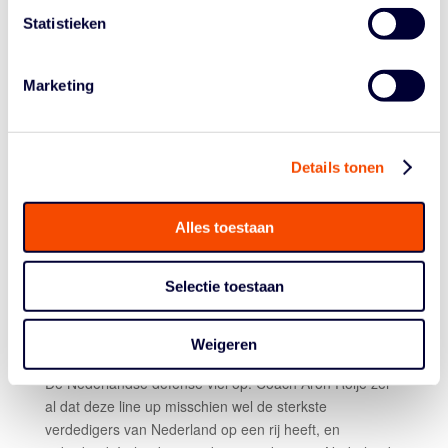
16.45 UUR: GÉÉN NEDERLAND – IERLAND
Statistieken
De weersomstandigheden in Denemarken lenen zich
vanmiddag niet voor een lange reeks wedstrijden.
Nederland – Ierland, gepland voor 16.45 uur, zal (veel)
Marketing
later vandaag plaatsvinden. Volgens de laatste
berichtgeving starten we om
19.05 uur
.
19.05 UUR: NEDERLAND – IERLAND: 21-13
Details tonen
Boxscore
Alles toestaan
Nederland doet wat het moet doen en wint met ruime
cijfers van Ierland, een land dat op papier simpelweg
minder goed is. Oók tegen een Nederland zonder
Selectie toestaan
Worthy de Jong. Dimeo van der Horst (wie anders?)
scoorde tien vlugge punten, XX totaal, in een wedstrijd
Weigeren
die nooit echt spannend was.
De Nederlandse defense viel op. Coach Aron Roijé zei
al dat deze line up misschien wel de sterkste
verdedigers van Nederland op een rij heeft, en