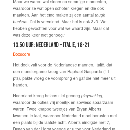
Maar we waren wat sloom op sommige momenten,
waardoor ze wat open schoten kregen en die ook
maakten. Aan het eind maken zij een aantal
tough
buckets
. Dat is vervelend. Maar het is ook 3×3. We
hebben gevochten voor wat we waard zijn. Maar dat
was deze keer niet genoeg.”
13.50 UUR: NEDERLAND – ITALIE, 18-21
Boxscore
Het doek valt voor de Nederlandse mannen. Italië, dat
een monstergame kreeg van Raphael Gaspardo (11
pts), pakte vroeg de voorsprong en gaf die niet meer uit
handen.
Nederland kreeg helaas niet genoeg
playmaking
,
waardoor de opties vrij moeilijk en sowieso spaarzaam
waren. Twee knappe tweetjes van Bryan Alberts
kwamen te laat, waardoor Nederland moet berusten met
een plaats bij de laatste acht. Alberts eindigde met 7,
Dimeo van der Horst voegde er 6 toe voor Nederland in