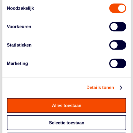
Toestemmingsselectie
Ook buiten het veld draait Move & Mingle om samenzijn.
Noodzakelijk
Iedereen schuift aan bij een gezamenlijke, gezonde
lunch, met oog voor verschillende dieetwensen. Zo
Voorkeuren
wordt de dag een complete ervaring van sport,
ontmoeting en verbinding.
Statistieken
Move & Mingle is een initiatief van Stichting All-In, in
samenwerking met de KNHB (hockeybond), Gemeente
Rotterdam, Alliantie Gelijkspelen, NOC*NSF en diverse
Marketing
sportbonden. Samen werken zij aan een sportwereld
waarin gelijkheid en veiligheid vanzelfsprekend zijn.
Move & Mingle vindt plaats op vrijdag 18 oktober 2025
Details tonen
in Rotterdam, van 11.00 tot 16.00 uur. Deelname is
gratis. Aanmelden kan via
Eventbrite: Move & Mingle –
Sport en Ontmoetingsdag voor jongeren
. Voor meer
Alles toestaan
informatie:
thijs.de.greeff@knhb.nl
.
Selectie toestaan