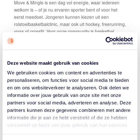
Move & Mingle is een dag vol energie, waar iedereen
welkom is – of je nu ervaren sporter bent of voor het
eerst meedoet. Jongeren kunnen kiezen uit een
rolstoelbasketbalclinic, maar ook uit hockey, freerunning,
yoga of crossfit. Voor onze community is basketbal
natuurlijk het sportief hoogtepunt: samen spelen, in een
rolstoel leren spelen en vooral plezier maken, ongeacht
je niveau. Sport is hier niet alleen competitie, maar ook
een middel om elkaar te ontmoeten en samen sterker te
Deze website maakt gebruik van cookies
worden.
We gebruiken cookies om content en advertenties te
Naast het sporten zijn er creatieve workshops en
personaliseren, om functies voor social media te bieden
gesprekssessies over thema’s als identiteit,
en om ons websiteverkeer te analyseren. Ook delen we
zelfvertrouwen en coming-out. Er is ruimte om
informatie over jouw gebruik van onze site met onze
ervaringen te delen, nieuwe inspiratie op te doen en
partners voor social media, adverteren en analyse. Deze
gewoon plezier te hebben met leeftijdsgenoten. Voor
partners kunnen deze gegevens combineren met andere
ouders, verzorgers en professionals uit bijvoorbeeld
informatie die je aan ze hebt verstrekt of die ze hebben
onderwijs of zorg is er een aparte inspiratiesessie,
verzameld op basis van jouw gebruik van hun services.
waarin zij handvatten krijgen om jongeren beter te
ondersteunen.