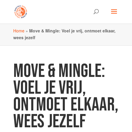
Home
»
Move & Mingle: Voel je vrij, ontmoet elkaar,
wees jezelf
MOVE & MINGLE:
VOEL JE VRIJ,
ONTMOET ELKAAR,
WEES JEZELF