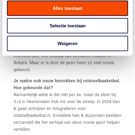
Door verhoging van de zaalhuur hadden we een gapend
Alles toestaan
gat in de begroting en die hebben we met z’n allen
gedicht. Married for Money heette het, met zo’n 500
aanwezigen met vooral basketballers en een lay-up
Selectie toestaan
marathon.
In de zeroes was ik bij de lancering van basketball.nl
Weigeren
betrokken, in 2014 had ik denk ik mijn meest bijzondere
interview ooit, met Chatilla van Grinsven, midden in
Ankara. Maar er is door de jaren heen zó veel moois
gebeurd.
Je raakte ook nauw betrokken bij rolstoelbasketbal.
Hoe gebeurde dat?
Aanvankelijk wilde ik dat niet per se, maar de sfeer bij
3×3 in Heerenveen trok me over de streep. In 2024 ben
ik gaan schrijven en fotograferen voor
rolstoelbasketbal.nl. Inmiddels heb ik duizenden beelden
verzameld die het verhaal van deze mooie sport helpen
vertellen.