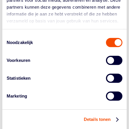
basketball.nl in 2001 online kwam, schreef ik meteen de
partners voor social media, adverteren en analyse. Deze
eerste stukjes, onder meer over het EK in Turkije. Ik ben
partners kunnen deze gegevens combineren met andere
daar eigenlijk gewoon ingerold!
informatie die je aan ze hebt verstrekt of die ze hebben
verzameld op basis van jouw gebruik van hun services.
Hier is een uitdaging voor je. Kun je uit elk
decennium waarin je actief was een mooie
Toestemmingsselectie
herinnering geven?
Noodzakelijk
In de jaren zeventig was dat mijn allereerste wedstrijd in
Bilthoven, die ik zou scheidsen. Dat waren echt kásten
van mannen, ik was wat onzeker. Maar ik bleek ook
Voorkeuren
alleen te zijn, én een partij had maar vier spelers, dus
die wedstrijd ging niet door.
Statistieken
In de jaren tachtig denk ik aan het EK in Frankrijk van
1983, daar reed ik een dag na de uitvaart van m’n vader
heen. Nederland werd historisch vierde! Ik zag een
Marketing
jonge Arvydas Sabonis live in één wedstrijd twee borden
aan gort dunken.
In de jaren negentig gebruikten we mijn bruiloft om geld
Details tonen
in te zamelen voor de club in Utrecht waar ik actief was.