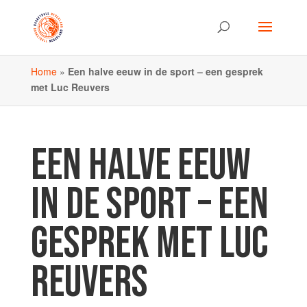
Home
»
Een halve eeuw in de sport – een gesprek
met Luc Reuvers
EEN HALVE EEUW
IN DE SPORT – EEN
GESPREK MET LUC
REUVERS