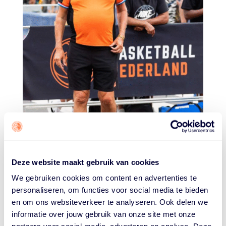
foto: Fons Simons / FONSMM Fotografie
Deze website maakt gebruik van cookies
We gebruiken cookies om content en advertenties te
Je was ook actief in de media. Hoe kwam dat?
personaliseren, om functies voor social media te bieden
Ik schreef al clubblaadjes vol, en dan weten ze je
en om ons websiteverkeer te analyseren. Ook delen we
uiteindelijk te vinden. Niet veel later schreef ik artikelen
informatie over jouw gebruik van onze site met onze
voor het Utrechts Nieuwsblad en landelijke media. Toen