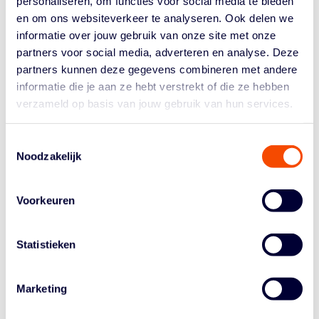
personaliseren, om functies voor social media te bieden
sociale veiligheid.
en om ons websiteverkeer te analyseren. Ook delen we
informatie over jouw gebruik van onze site met onze
Omdat het beschikbare budget beperkt is, wordt op
partners voor social media, adverteren en analyse. Deze
willekeurige basis bepaald welke clubs of
partners kunnen deze gegevens combineren met andere
ondernemingen het bedrag ontvangen. Elke club of
informatie die je aan ze hebt verstrekt of die ze hebben
onderneming kan maximaal één aanvraag indienen.
verzameld op basis van jouw gebruik van hun services.
Voordat je een aanvraag kunt doen, maak je een profiel
aan op
Clubbase
en koppel je jouw club. Zodra dat is
Toestemmingsselectie
gebeurd, kun je tussen 10 en 14 november via dezelfde
Noodzakelijk
pagina het ondersteuningsbudget aanvragen.
Meer informatie en de voorwaarden zijn te vinden op
Voorkeuren
clubbase.sport.nl
. Aanvragen kan alleen binnen de
genoemde periode.
Statistieken
Marketing