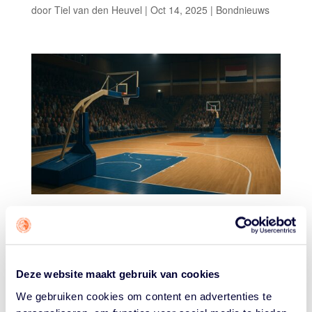
door
Tiel van den Heuvel
|
Oct 14, 2025
|
Bondnieuws
Van maandag 10 november om 9.00 uur tot en met
vrijdag 14 november om 17.00 uur kunnen sportclubs
en ondernemende sportaanbieders een
ondersteuningsbudget van €449,- aanvragen via
Deze website maakt gebruik van cookies
Clubbase. Het budget kan worden ingezet voor
verduurzaming, waardering van vrijwilligers en
We gebruiken cookies om content en advertenties te
professionals, of initiatieven gericht op inclusie en