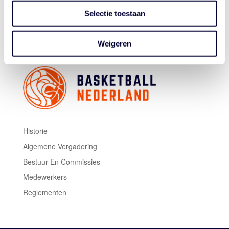
Dinsdag 18 november, 19.30 uur
Topsportcentrum Almere
Selectie toestaan
Koop hier je kaarten
Weigeren
Historie
Algemene Vergadering
Bestuur En Commissies
Medewerkers
Reglementen