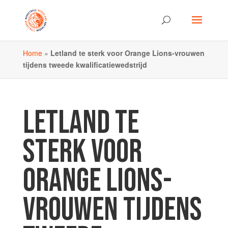
Home
»
Letland te sterk voor Orange Lions-vrouwen
tijdens tweede kwalificatiewedstrijd
LETLAND TE
STERK VOOR
ORANGE LIONS-
VROUWEN TIJDENS