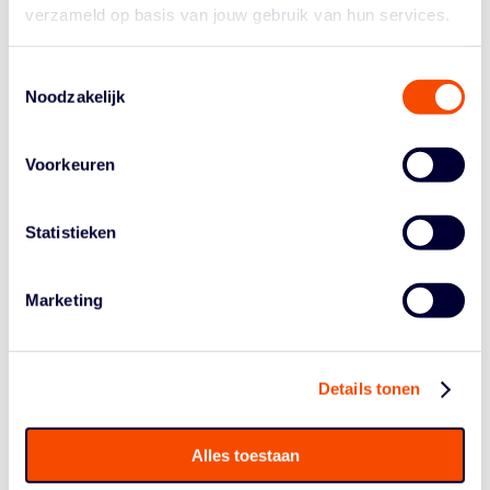
verzameld op basis van jouw gebruik van hun services.
DINSDAG WORDT CRUCIAAL
Aanstaande dinsdag spelen de vrouwen de laatste
Toestemmingsselectie
wedstrijd in deze eerste kwalificatiereeks. Thuis tegen
Noodzakelijk
Slovenië winnen zou betekenen dat Nederland, Slovenië
én Letland twee uit drie wedstrijden pakken en dus met
gelijke punten richting de zomer gaan. Nederland moet
Voorkeuren
tweede worden in de poule om zeker door te gaan naar
de volgende kwalificatiereeks – sommige nummers drie
Statistieken
gaan óók door.
Slovenië won eerder vandaag gemakkelijk, maar met
Marketing
een minder ruime marge dan Nederland, van Estland.
De wedstrijd van dinsdag belooft dan ook een
spannende te worden: de cijfers zeggen dat de ploegen
aan elkaar gewaagd zouden moeten zijn. Er zijn al ruim
Details tonen
2000 kaarten verkocht voor de wedstrijd, dus het belooft
hoe dan ook een enorm basketbalfeest te worden.
Alles toestaan
Nederland – Slovenië