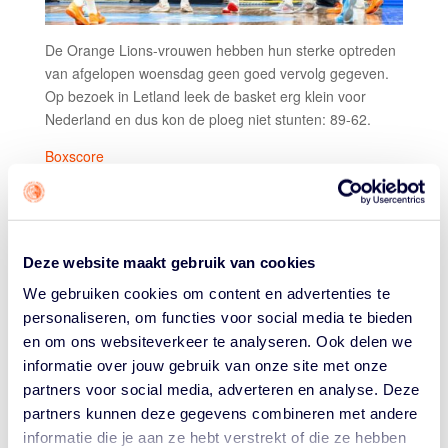
De Orange Lions-vrouwen hebben hun sterke optreden
van afgelopen woensdag geen goed vervolg gegeven.
Op bezoek in Letland leek de basket erg klein voor
Nederland en dus kon de ploeg niet stunten: 89-62.
Boxscore
De Letten pakten al snel een voorsprong en hoewel
Nederland zich terug knokte voelde het bij rust al alsof
deze avond niet die van Oranje zou worden. Na twintig
minuten was het al 43-30 voor Letland en het voelde
Deze website maakt gebruik van cookies
niet alsof Nederland een comeback in zich had.
We gebruiken cookies om content en advertenties te
personaliseren, om functies voor social media te bieden
De Letten speelden fysiek en leken als
gameplan
te
en om ons websiteverkeer te analyseren. Ook delen we
hebben Laura Cornelius en Emese Hof uit de wedstrijd
informatie over jouw gebruik van onze site met onze
te halen. Dat lukte: deze twee sterkhouders eindigden
samen met 12 punten. Noortje Driessen had wel een
partners voor social media, adverteren en analyse. Deze
sterke game voor Nederland: zij had 22 punten en
partners kunnen deze gegevens combineren met andere
leefde zo’n beetje op de vrije worplijn.
informatie die je aan ze hebt verstrekt of die ze hebben