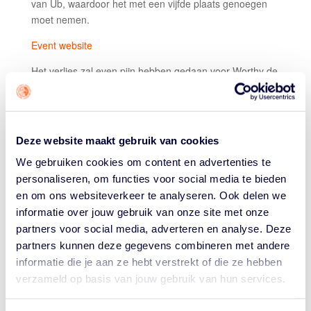
van Ub, waardoor het met een vijfde plaats genoegen
moet nemen.
Event website
Het verlies zal even pijn hebben gedaan voor Worthy de
Jong, Jan Driessen, Bryan Alberts en Maarten
Bouwknecht. Amsterdam leidde lang en terecht in die
wedstrijd, kreeg op de buzzer nog een kans om gelijk te
maken, maar moest de game uiteindelijk met 16-15 aan
Deze website maakt gebruik van cookies
uiteindelijke winnaar Ub laten.
We gebruiken cookies om content en advertenties te
UB VERDIEND EERSTE
personaliseren, om functies voor social media te bieden
Ub was gedurende het reguliere seizoen het sterkste
en om ons websiteverkeer te analyseren. Ook delen we
team. De Serven pakten in totaal 7 stops. Hun 985
informatie over jouw gebruik van onze site met onze
punten waren er bijna 200 meer dan Amsterdam
partners voor social media, adverteren en analyse. Deze
RABOBANK ­
– de nummer twee in de ranking. Naast de
partners kunnen deze gegevens combineren met andere
genoemde vier spelers die de Finals speelden, hoort
informatie die je aan ze hebt verstrekt of die ze hebben
ook Daen van Tilborg (foto hieronder) bij het team.
verzameld op basis van jouw gebruik van hun services.
Amsterdam kan terugkijken op een goed, maar geen