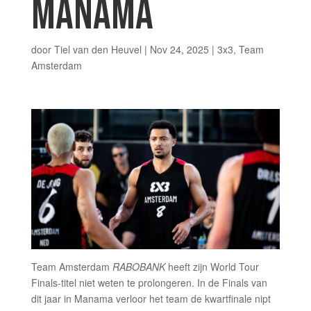
MANAMA
door
Tiel van den Heuvel
|
Nov 24, 2025
|
3x3
,
Team
Amsterdam
Team Amsterdam
RABOBANK
heeft zijn World Tour
Finals-titel niet weten te prolongeren. In de Finals van
dit jaar in Manama verloor het team de kwartfinale nipt