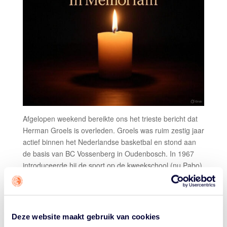
Afgelopen weekend bereikte ons het trieste bericht dat
Herman Groels is overleden. Groels was ruim zestig jaar
actief binnen het Nederlandse basketbal en stond aan
de basis van BC Vossenberg in Oudenbosch. In 1967
introduceerde hij de sport op de kweekschool (nu Pabo)
van De Vossenberg, van waaruit de vereniging zich
ontwikkelde tot een bloeiende club.
In de jaren ’80 en ’90 was Herman bestuurslid van
Deze website maakt gebruik van cookies
Rayon Zuid, waar hij de talenttrainingen op