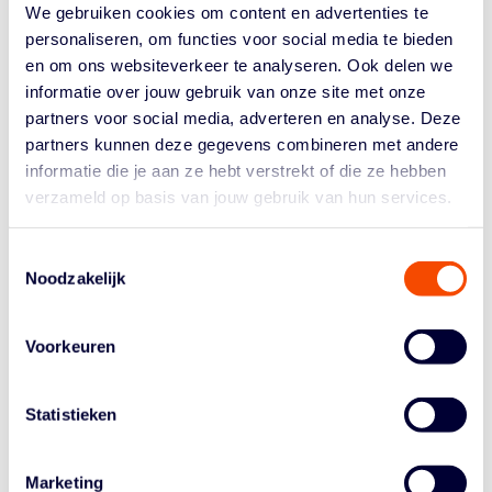
zondagmorgen opzette die later leidden tot officiële
We gebruiken cookies om content en advertenties te
rayonselecties. Ook speelde hij een belangrijke rol
personaliseren, om functies voor social media te bieden
binnen de trainersopleidingen van de NBB. Tot op hoge
en om ons websiteverkeer te analyseren. Ook delen we
leeftijd bleef hij actief bij zijn club, onder meer als
informatie over jouw gebruik van onze site met onze
scheidsrechter en spelleider voor jeugdteams en zijn
partners voor social media, adverteren en analyse. Deze
eigen kleinkinderen.
partners kunnen deze gegevens combineren met andere
informatie die je aan ze hebt verstrekt of die ze hebben
Voor zijn verdiensten ontving Herman Groels in 1999 de
verzameld op basis van jouw gebruik van hun services.
NBB Bondsspeld. De Nederlandse Basketball Bond is
hem zeer dankbaar voor alles wat hij voor de sport heeft
betekend en wenst zijn familie, vrienden en naasten veel
Toestemmingsselectie
sterkte met dit verlies.
Noodzakelijk
De afscheidsdienst zal plaatsvinden op donderdag 27
november om 13.00 uur in aula De Drie Zwanen van
Voorkeuren
crematorium Zegestede, Rucphensebaan 93A in
Roosendaal. De familie vraagt bezoekers expliciet liever
Statistieken
geen bloemen mee te nemen.
Marketing