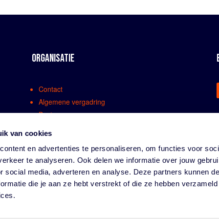
ORGANISATIE
Contact
Algemene vergadring
Bestuur
Comissies en werkgroepen
ik van cookies
Medewerkers
ontent en advertenties te personaliseren, om functies voor soci
Bondsreglementen
erkeer te analyseren. Ook delen we informatie over jouw gebru
Klachtenregeling
or social media, adverteren en analyse. Deze partners kunnen 
Partners
ormatie die je aan ze hebt verstrekt of die ze hebben verzameld
Vacatures
ices.
Privacy