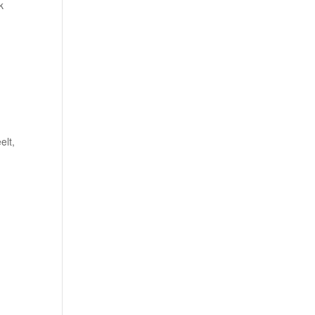
k
elt,