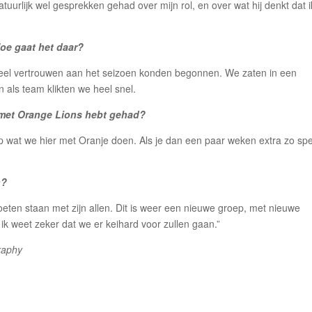
atuurlijk wel gesprekken gehad over mijn rol, en over wat hij denkt dat i
Hoe gaat het daar?
 veel vertrouwen aan het seizoen konden begonnen. We zaten in een
als team klikten we heel snel.
er met Orange Lions hebt gehad?
op wat we hier met Oranje doen. Als je dan een paar weken extra zo spe
n?
moeten staan met zijn allen. Dit is weer een nieuwe groep, met nieuwe
k weet zeker dat we er keihard voor zullen gaan.”
graphy