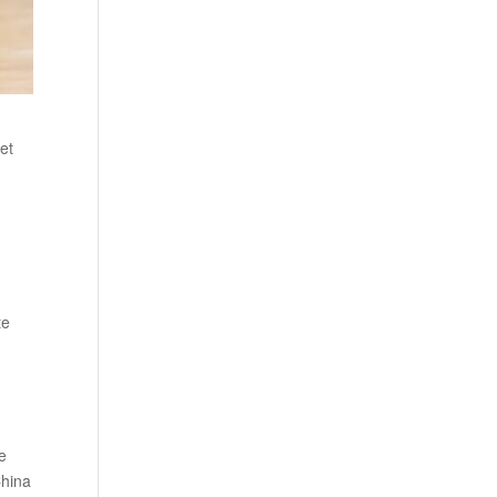
et
te
e
China