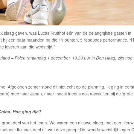
k slaag gaven, was Lucas Kruithof één van de belangrijkste gasten in
egt hij een paar maanden na die 11 punten, 5 rebounds performance. “H
te leveren aan die wedstrijd!”
rland – Polen (maandag 1 december, 19.30 uur in Den Haag) zijn nog
me. Afgelopen zomer stond dit niet echt op de planning. Ik ging in eers
team) mee naar Japan, maar mocht ineens ook aansluiten bij de ‘grote
China. Hoe ging die?
en groot deel van het team. We waren een nieuwe ploeg, met een nieuw
l meteen: ik maak deel uit van deze groep. De tweede wedstrijd tegen 