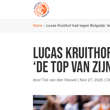
Home
»
Lucas Kruithof had tegen Bulgarije ‘d
LUCAS KRUITHOF
‘DE TOP VAN ZIJ
door
Tiel van den Heuvel
|
Nov 27, 2025
|
O