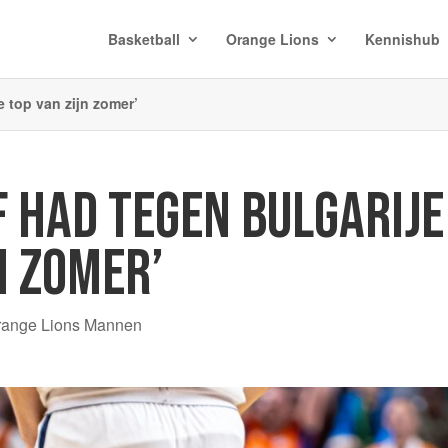
Basketball
Orange Lions
Kennishub
e top van zijn zomer’
 HAD TEGEN BULGARIJE
N ZOMER’
range Lions Mannen