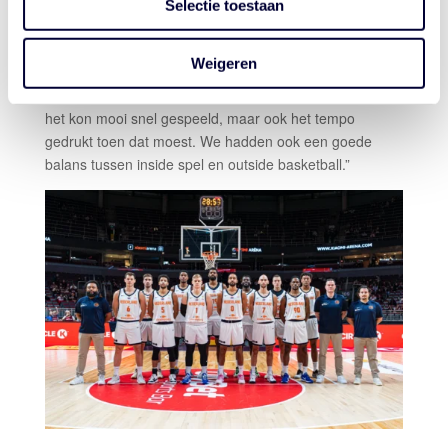
“Verdedigend hebben we denk ik, met name in de half
Selectie toestaan
court, veertig minuten lang echt slim druk gezet. We
wisten dat Lomasz (17 punten, maar 5/17 shooting) en
Weigeren
wat andere spelers het leven behoorlijk moeilijk
gemaakt. Aanvallend hebben we op de momenten dat
het kon mooi snel gespeeld, maar ook het tempo
gedrukt toen dat moest. We hadden ook een goede
balans tussen inside spel en outside basketball.”