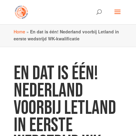
Home
»
En dat is één! Nederland voorbij Letland in
eerste wedstrijd WK-kwalificatie
EN DAT IS ÉÉN!
NEDERLAND
VOORBIJ LETLAND
IN EERSTE