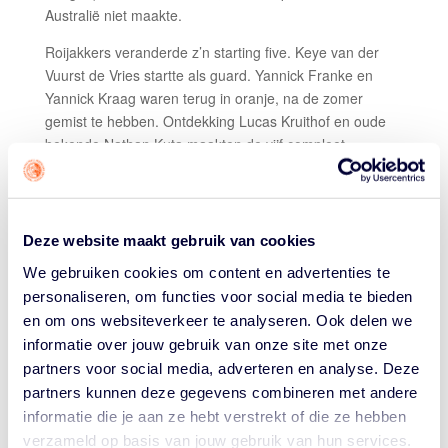
Australië niet maakte.
Roijakkers veranderde z’n starting five. Keye van der
Vuurst de Vries startte als guard. Yannick Franke en
Yannick Kraag waren terug in oranje, na de zomer
gemist te hebben. Ontdekking Lucas Kruithof en oude
bekende Nathan Kuta maakten de vijf compleet.
STERKE EERSTE HELFT
Nederland startte alsof niet Letland, maar zij zelf tegen
de wereldwijde top tien aanhikken. Via Nathan Kuta en
Deze website maakt gebruik van cookies
Keye van der Vuurst (de eerste 9 punten) en een paar
We gebruiken cookies om content en advertenties te
buckets van onder andere Yannick Kraag en David
personaliseren, om functies voor social media te bieden
N’Guessan stond het 12-26 na Q1.
en om ons websiteverkeer te analyseren. Ook delen we
Letland knokte terug met een reeks drietjes, maar
informatie over jouw gebruik van onze site met onze
Nederland schrok niet en ging met een heerlijke 29-48
partners voor social media, adverteren en analyse. Deze
de rust in. Keye van der Vuurst de Vries had toen al 8
partners kunnen deze gegevens combineren met andere
punten, 7 assists. Ook Charlon Kloof had er toen al 8,
informatie die je aan ze hebt verstrekt of die ze hebben
Nathan Kuta al 11. Letland schoot in die eerste 20
verzameld op basis van jouw gebruik van hun services.