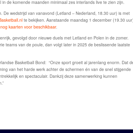
al in de komende maanden minimaal zes interlands live te zien zijn.
en. De wedstrijd van vanavond (Letland – Nederland, 18.30 uur) is met
Basketball.nl
te bekijken. Aanstaande maandag 1 december (19.30 uur
 nog kaarten voor beschikbaar
.
nrijk, gevolgd door nieuwe duels met Letland en Polen in de zomer.
rie teams van de poule, dan volgt later in 2025 de beslissende laatste
landse Basketball Bond: “Onze sport groeit al jarenlang enorm. Dat d
nning van het harde werk achter de schermen én van de snel stijgende
aantrekkelijk en spectaculair. Dankzij deze samenwerking kunnen
n.”