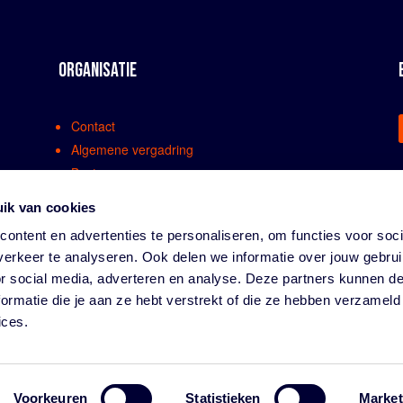
ORGANISATIE
Contact
Algemene vergadring
Bestuur
Comissies en werkgroepen
ik van cookies
Medewerkers
ontent en advertenties te personaliseren, om functies voor soci
Bondsreglementen
erkeer te analyseren. Ook delen we informatie over jouw gebru
Klachtenregeling
or social media, adverteren en analyse. Deze partners kunnen 
Partners
ormatie die je aan ze hebt verstrekt of die ze hebben verzameld
Vacatures
ices.
Privacy
Voorkeuren
Statistieken
Market