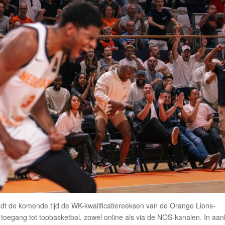
dt de komende tijd de WK-kwalificatiereeksen van de Orange Lions-
 toegang tot topbasketbal, zowel online als via de NOS-kanalen. In aan