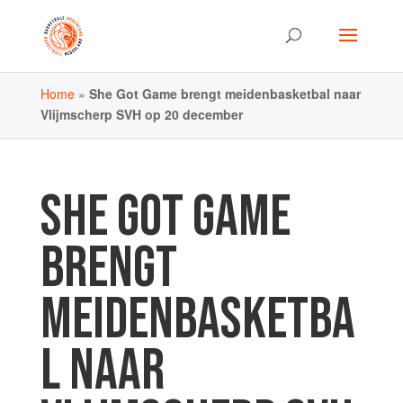
Home
»
She Got Game brengt meidenbasketbal naar
Vlijmscherp SVH op 20 december
SHE GOT GAME
BRENGT
MEIDENBASKETBA
L NAAR