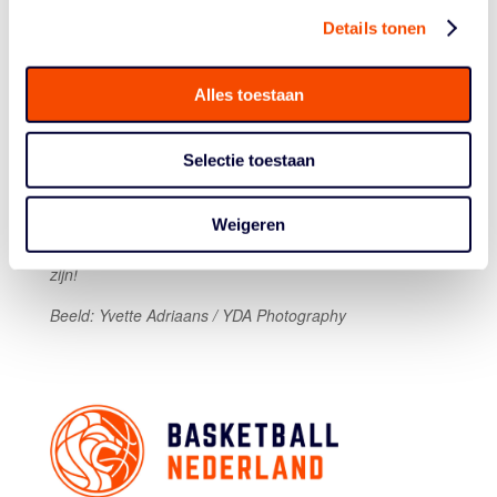
meiden ontdekken hoe veel plezier het spel geeft
Details tonen
wanneer je het samen beleeft. Neem je vriendinnen
mee en geniet van een heerlijke dag vol basketball en
fun!”
Alles toestaan
Meedoen? Deelname is helemaal gratis, maar
aanmelden is wel verplicht. Voor meer informatie én
Selectie toestaan
inschrijving:
www.vlijmscherpsvh.nl/shegotfriends
.
In een eerdere versie van dit bericht stond dat de dag
Weigeren
op vrijdag 20 december is – dit moet uiteraard zaterdag
zijn!
Beeld: Yvette Adriaans / YDA Photography