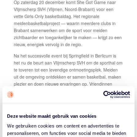
Op zaterdag 20 december komt She Got Game naar
Vlijmscherp SVH (Vlijmen, Noord-Brabant) voor een
vette Girls-Only basketbaldag. Het regionale
meidenbasketbalproject — waarin meerdere clubs in
Brabant samenwerken om de sport voor meiden
zichtbaarder en toegankelijker te maken — krijgt zo een
nieuw, energiek vervolg in de regio.
Na het succesvolle event bij Springfield in Berlicum is
het nu de beurt aan Vlijmscherp SVH om de sporthal om
te toveren tot een levendige ontmoetingsplek. Meiden
uit de omgeving ontdekken er samen basketbal, maken
plezier en doen nieuwe ervaringen op. Vriendinnen
meenemen? Natuurlijk!
PASSEND PROGRAMMA
De dag is opgesplitst in twee leeftijdsgroepen, zodat
Deze website maakt gebruik van cookies
iedereen een passend programma krijgt. ’s Ochtends
zijn de oudere meiden aan de beurt, ’s middags volgen
We gebruiken cookies om content en advertenties te
de jongere deelnemers.
personaliseren, om functies voor social media te bieden