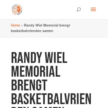
Home
»
Randy Wiel Memorial brengt
basketbalvrienden samen
RANDY WIEL
MEMORIAL
BRENGT
BASKETBALVRIEN