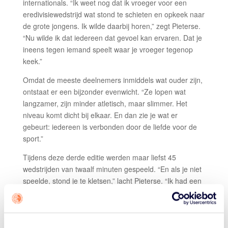
internationals. “Ik weet nog dat ik vroeger voor een
eredivisiewedstrijd wat stond te schieten en opkeek naar
de grote jongens. Ik wilde daarbij horen,” zegt Pieterse.
“Nu wilde ik dat iedereen dat gevoel kan ervaren. Dat je
ineens tegen iemand speelt waar je vroeger tegenop
keek.”
Omdat de meeste deelnemers inmiddels wat ouder zijn,
ontstaat er een bijzonder evenwicht. “Ze lopen wat
langzamer, zijn minder atletisch, maar slimmer. Het
niveau komt dicht bij elkaar. En dan zie je wat er
gebeurt: iedereen is verbonden door de liefde voor de
sport.”
Tijdens deze derde editie werden maar liefst 45
wedstrijden van twaalf minuten gespeeld. “En als je niet
speelde, stond je te kletsen,” lacht Pieterse. “Ik had een
regel. Bij binnenkomst gaf je niet iedereen zomaar een
handdruk. Iedereen krijgt een
hug
, een knuffel. Er groeit
echt iets.”