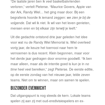
“De laatste jaren ben ik veel basketbalvrienden
verloren,” vertelt Pieterse. “Maurice Govers, Appie van
der Ark, Randy Wiel… het ging maar door. Bij een
begrafenis hoorde ik iemand zeggen:
we zien je bij de
volgende
. Dat wil ik niet. Ik wil van het leven genieten,
mensen eren en bij elkaar zijn terwijl je leeft.”
Uit die gedachte ontstond drie jaar geleden het idee
voor wat nu de Randy Wiel Memorial is. Wiel overleed
vorig jaar, de keuze het toernooi naar hem te
vernoemen is dus recent. Klein begonnen, maar voor
het derde jaar gedragen door enorme goodwill. “Ik ben
maar alleen, maar als de intentie goed is kun je in
no
time
heel veel bereiken,” zegt Pieterse. De eerste editie,
op de eerste zondag van het nieuwe jaar, telde zeven
teams. Niet om te winnen, maar om samen te spelen.
BIJZONDER EVENWICHT
Dat uitgangspunt is nog steeds de kern. Lokale teams
spelen zij aan zij met oud-eredivisiespelers en ex-