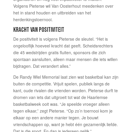
Volgens Pieterse wil Van Oosterhout meedenken over
het in stand houden en uitbreiden van het
herdenkingstoernooi.
KRACHT VAN POSITIVITEIT
De positiviteit is volgens Pieterse de sleutel. “Het is
ongelooflijk hoeveel kracht dat geeft. Scheidsrechters
die 45 wedstrijden gratis fluiten, sponsors die zich
spontaan aansluiten, alleen maar mensen die iets willen
bijdragen. Dat verandert alles.”
De Randy Wiel Memorial laat zien wat basketbal kan zijn
buiten de competitie. Vrijuit spelen, publiek langs de
kant, oude rivalen die vrienden worden. Pieterse durft te
dromen van iets dat uitgroeit tot wat de Haarlemse
basketbalweek ooit was. “Je speelde vroeger alleen
tegen elkaar,” zegt Pieterse. “Op zo’n toernooi kom je
elkaar op een andere manier tegen. Je bouwt
vriendschappen op, want je hebt één gezamenlijk liefde.
Dat is die sport. En dan is iedereen gelijk.”