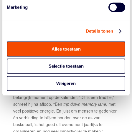
Marketing
TRIP DOWN MEMORY LANE
Details tonen
Ook dit jaar werd er stilgestaan bij de overleden
basketballers, met een minuut stilte voor onder anderen
Alles toestaan
naamgever Randy Wiel. Tegelijk was er ruimte voor
plezier, verhalen en spektakel, zoals bij de
driepunterwedstrijd. De sfeer trok meer dan 150
Selectie toestaan
basketballiefhebbers naar de hal.
Bob van Oosterhout, die het evenement al drie jaar
Weigeren
volgt, ziet dat het initiatief nu al is uitgegroeid tot een
belangrijk moment op de kalender. “Dit is een traditie,”
schreef hij na afloop. “Een
trip down memory lane
, met
veel positieve energie. En juist om mensen te gedenken
én verbinding te blijven houden over de as van
basketball, is het goed dit evenement jaarlijks te
organiseren en nog veel impactvoller te maken.”