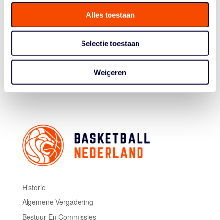
Alle wedstrijden van het betreffende speelweekend zijn
Alles toestaan
inmiddels in de Basketball.nl-app op ‘afgelast’ gezet.
Zodra er meer duidelijkheid is over het vervolg en de
Selectie toestaan
nieuwe planning, volgt hierover verdere communicatie
richting de wedstrijdsecretarissen van de verenigingen.
Weigeren
De veiligheid van de hele basketbalgemeenschap staat
altijd voorop en wij vragen begrip voor deze beslissing.
Historie
Algemene Vergadering
Bestuur En Commissies