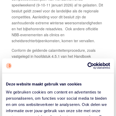
speelweekend (9-10-11 januari 2026) af te gelasten. Dit
besluit geldt zowel voor de landelijke als de regionale
competities. Aanleiding voor dit besluit zijn de
aanhoudende extreme winterse weersomstandigheden
en het bijbehorende reisadvies. Ook andere officiële
NBB-evenementen als clinics en
scheidsrechterbijeenkomsten, komen ter vervallen.
Conform de geldende calamiteitenprocedure, zoals
vastgelegd in hoofdstuk 4.5.1 van het Handboek
Competities, worden wedstrijden afgelast vanaf code
oranje. De NBB kijkt hierbij naar het weeradvies van het
KNMI maar maakt hiervoor komend weekend geen
onderscheid per regio. Het kan voorkomen dat de
Deze website maakt gebruik van cookies
weersomstandigheden op de plaats van vertrek afwijken
van die op de plaats van bestemming, of dat de situatie
We gebruiken cookies om content en advertenties te
in de loop van de dag verslechtert. De veiligheid van
personaliseren, om functies voor social media te bieden
teams, ouders, officials en scheidsrechters heeft hierin
en om ons websiteverkeer te analyseren. Ook delen we
altijd de hoogste prioriteit.
informatie over jouw gebruik van onze site met onze