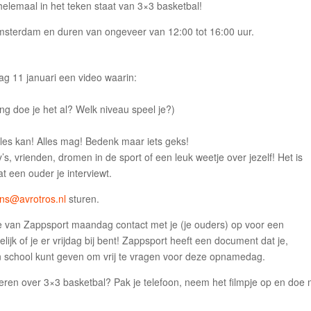
helemaal in het teken staat van 3×3 basketbal!
Amsterdam en duren van ongeveer van 12:00 tot 16:00 uur.
ag 11 januari een video waarin:
ang doe je het al? Welk niveau speel je?)
Alles kan! Alles mag! Bedenk maar iets geks!
’s, vrienden, dromen in de sport of een leuk weetje over jezelf! Het is
dat een ouder je interviewt.
ns@avrotros.nl
sturen.
e van Zappsport maandag contact met je (je ouders) op voor een
jk of je er vrijdag bij bent! Zappsport heeft een document dat je,
an school kunt geven om vrij te vragen voor deze opnamedag.
 leren over 3×3 basketbal? Pak je telefoon, neem het filmpje op en doe