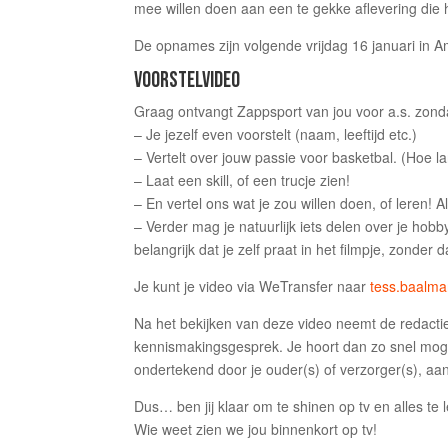
mee willen doen aan een te gekke aflevering die 
De opnames zijn volgende vrijdag 16 januari in 
VOORSTELVIDEO
Graag ontvangt Zappsport van jou voor a.s. zond
– Je jezelf even voorstelt (naam, leeftijd etc.)
– Vertelt over jouw passie voor basketbal. (Hoe l
– Laat een skill, of een trucje zien!
– En vertel ons wat je zou willen doen, of leren! 
– Verder mag je natuurlijk iets delen over je hobby
belangrijk dat je zelf praat in het filmpje, zonder 
Je kunt je video via WeTransfer naar
tess.baalma
Na het bekijken van deze video neemt de redacti
kennismakingsgesprek. Je hoort dan zo snel mogeli
ondertekend door je ouder(s) of verzorger(s), a
Dus… ben jij klaar om te shinen op tv en alles te
Wie weet zien we jou binnenkort op tv!