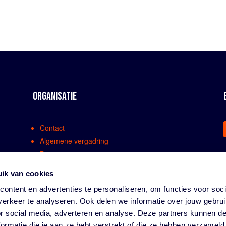
ORGANISATIE
Contact
Algemene vergadring
Bestuur
Comissies en werkgroepen
ik van cookies
Medewerkers
ontent en advertenties te personaliseren, om functies voor soci
Bondsreglementen
erkeer te analyseren. Ook delen we informatie over jouw gebru
Klachtenregeling
or social media, adverteren en analyse. Deze partners kunnen 
Partners
ormatie die je aan ze hebt verstrekt of die ze hebben verzameld