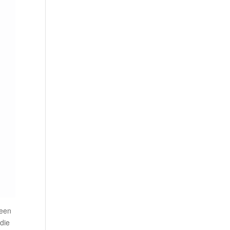
 een
 die