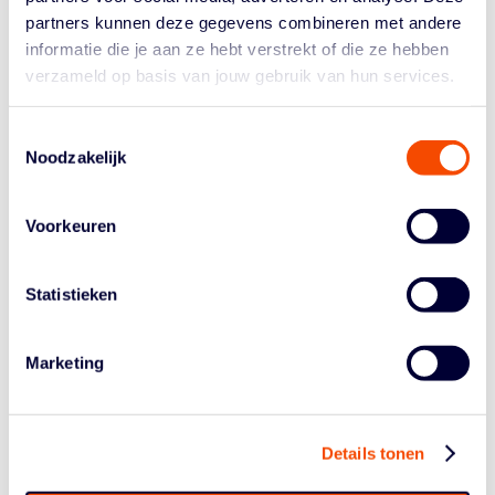
met U18, waarin wedstrijdvormen en samenwerking
partners kunnen deze gegevens combineren met andere
centraal staan.
informatie die je aan ze hebt verstrekt of die ze hebben
Met She Got Game zet de NBB in op structurele groei
verzameld op basis van jouw gebruik van hun services.
van meidenbasketbal in heel Nederland. Hoewel er een
pilot loopt in het zuiden, was er afgelopen weekend
Toestemmingsselectie
bijvoorbeeld óók een clinic in Amsterdam. Door
Noodzakelijk
regionale events te organiseren en clubs actief te
betrekken, wordt gewerkt aan meer instroom, betere
begeleiding en een duurzame basis voor de toekomst.
Voorkeuren
Meiden, trainers en verenigingen uit de regio kunnen
deelnemen aan het programma. Meer informatie over
Statistieken
She Got Game en komende edities is beschikbaar via
de kanalen van de betrokken verenigingen en de NBB.
Marketing
ONTWIKKELING STIMULEREN
Mieke van der Steen: bestuurslid bij Den Dungk: “We
zien dat basketbal groeit, zeker ook bij de meiden. Vorig
Details tonen
jaar hadden we voor het eerst een meidenteam en
mogelijk komt daar volgend seizoen al een tweede bij.