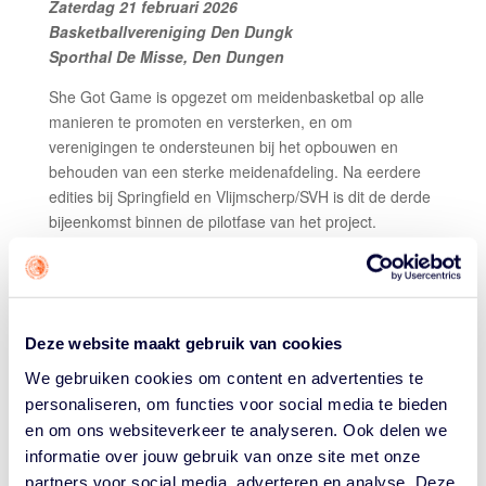
Zaterdag 21 februari 2026
Basketballvereniging Den Dungk
Sporthal De Misse, Den Dungen
She Got Game is opgezet om meidenbasketbal op alle
manieren te promoten en versterken, en om
verenigingen te ondersteunen bij het opbouwen en
behouden van een sterke meidenafdeling. Na eerdere
edities bij Springfield en Vlijmscherp/SVH is dit de derde
bijeenkomst binnen de pilotfase van het project.
PROGRAMMA
Het programma bij Den Dungk bestaat uit meerdere
onderdelen. Voor meiden in de leeftijdscategorie U8 tot
en met U12 wordt een clinic georganiseerd waarin
Deze website maakt gebruik van cookies
spelplezier en het aanleren van basisvaardigheden
We gebruiken cookies om content en advertenties te
centraal staan. Trainers kunnen deelnemen aan een
personaliseren, om functies voor social media te bieden
aparte trainersclinic, met aandacht voor het begeleiden
en om ons websiteverkeer te analyseren. Ook delen we
en ontwikkelen van meiden binnen het basketbal. De
informatie over jouw gebruik van onze site met onze
dag wordt afgesloten met een toernooi voor U14 tot en
partners voor social media, adverteren en analyse. Deze