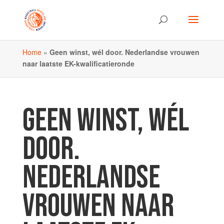
Home
»
Geen winst, wél door. Nederlandse vrouwen
naar laatste EK-kwalificatieronde
GEEN WINST, WÉL
DOOR.
NEDERLANDSE
VROUWEN NAAR