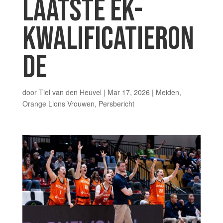
LAATSTE EK-
KWALIFICATIERON
DE
door
Tiel van den Heuvel
|
Mar 17, 2026
|
Meiden
,
Orange Lions Vrouwen
,
Persbericht