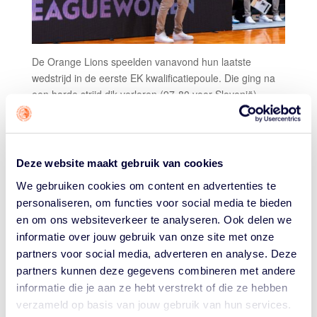
De Orange Lions speelden vanavond hun laatste
wedstrijd in de eerste EK kwalificatiepoule. Die ging na
een harde strijd dik verloren (97-80 voor Slovenië),
maar er is ook goed nieuws. Door de verschillende
uitslagen in andere groepen zijn de Orange Lions wél
door naar de volgende ronde.
Deze website maakt gebruik van cookies
Nederland stond voor vanavond tweede in de poule en
zou bij verlies de op één na beste nummer drie zijn. De
We gebruiken cookies om content en advertenties te
drie beste
three seeds
gaan, na het wegstrepen van de
personaliseren, om functies voor social media te bieden
resultaten tegen #4, óók naar de volgende ronde en al
en om ons websiteverkeer te analyseren. Ook delen we
snel werd duidelijk dat met name Ierland en Roemenië
informatie over jouw gebruik van onze site met onze
Nederland niet in zouden halen.
partners voor social media, adverteren en analyse. Deze
partners kunnen deze gegevens combineren met andere
Alleen Oekraïne werd spannend. Die stonden op een
informatie die je aan ze hebt verstrekt of die ze hebben
saldo van -47 (na het wegstrepen van resultaten tegen
verzameld op basis van jouw gebruik van hun services.
de nummer #4). Nederland stond op -26 en had dus 21