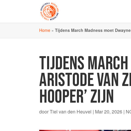
Home
»
Tijdens March Madness moet Dwayne A
TIJDENS MARCH
ARISTODE VAN Z
HOOPER’ ZIJN
door
Tiel van den Heuvel
|
Mar 20, 2026
|
N