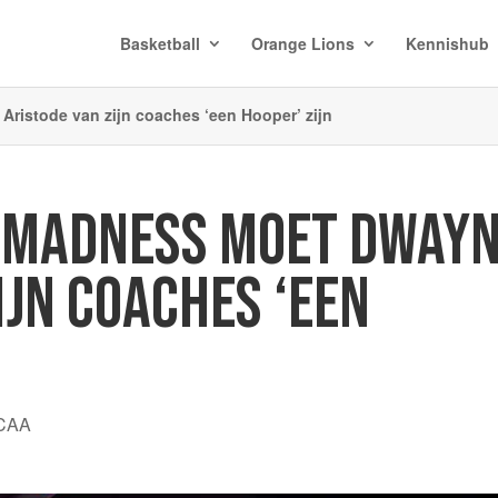
Basketball
Orange Lions
Kennishub
ristode van zijn coaches ‘een Hooper’ zijn
 MADNESS MOET DWAY
IJN COACHES ‘EEN
CAA