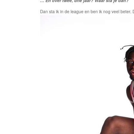
… En over twee, drie jaar? Waar sta je dan?
Dan sta ik in de league en ben ik nog veel beter