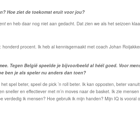
an? Hoe ziet de toekomst eruit voor jou?
ent
en heb daar nog niet aan gedacht. Dat zien we als het seizoen klaar
: honderd procent. Ik heb al kennisgemaakt met coach Johan Roijakke
 mee. Tegen België speelde je bijvoorbeeld al héél goed. Voor me
oe ben je als speler nu anders dan toen?
 het spel beter, speel de pick ’n roll beter. Ik kan opposten, beter vanui
ben sneller en effectiever met m’n moves naar de basket. Ik zie mensen
 hoe verdedig ik mensen? Hoe gebruik ik mijn handen? Mijn IQ is vooral 