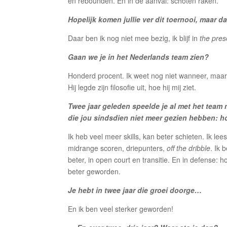
en rebounden. En in de aanval: schoten raken.
Hopelijk komen jullie ver dit toernooi, maar d
Daar ben ik nog niet mee bezig, ik blijf in
the pres
Gaan we je in het Nederlands team zien?
Honderd procent. Ik weet nog niet wanneer, maar
Hij legde zijn filosofie uit, hoe hij mij ziet.
Twee jaar geleden speelde je al met het team
die jou sindsdien niet meer gezien hebben: h
Ik heb veel meer skills, kan beter schieten. Ik lees
midrange scoren, driepunters,
off the dribble
. Ik 
beter, in open court en transitie. En in defense:
beter geworden.
Je hebt in twee jaar die groei doorge…
En ik ben veel sterker geworden!