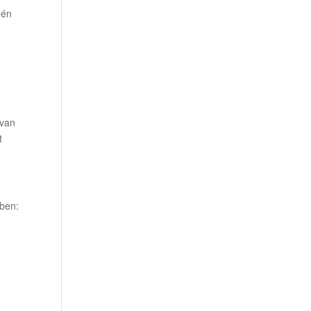
één
 van
t
bben: