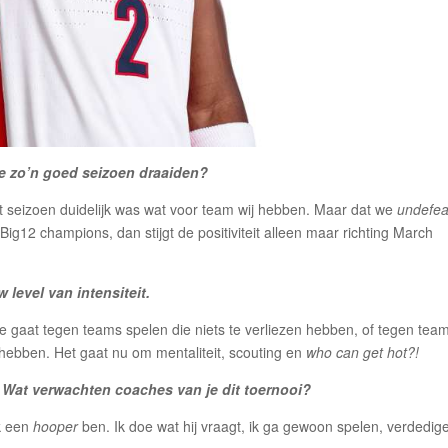
ie zo’n goed seizoen draaiden?
t seizoen duidelijk was wat voor team wij hebben. Maar dat we
undefea
ig12 champions, dan stijgt de positiviteit alleen maar richting March
 level van intensiteit.
Je gaat tegen teams spelen die niets te verliezen hebben, of tegen tea
en hebben. Het gaat nu om mentaliteit, scouting en
who can get hot?!
. Wat verwachten coaches van je dit toernooi?
ik een
hooper
ben. Ik doe wat hij vraagt, ik ga gewoon spelen, verdedig