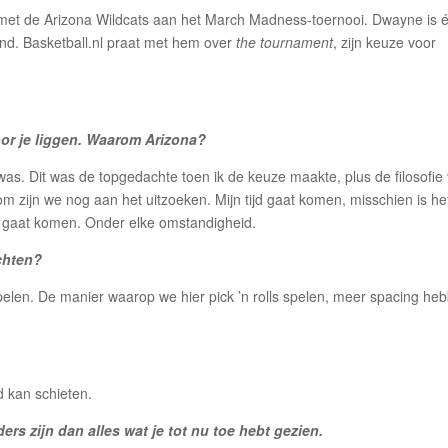
met de Arizona Wildcats aan het March Madness-toernooi. Dwayne is 
nd. Basketball.nl praat met hem over
the tournament
, zijn keuze voor
voor je liggen. Waarom Arizona?
as. Dit was de topgedachte toen ik de keuze maakte, plus de filosofie
kom zijn we nog aan het uitzoeken. Mijn tijd gaat komen, misschien is he
ijd gaat komen. Onder elke omstandigheid.
ochten?
len. De manier waarop we hier pick ’n rolls spelen, meer spacing he
d kan schieten.
rs zijn dan alles wat je tot nu toe hebt gezien.