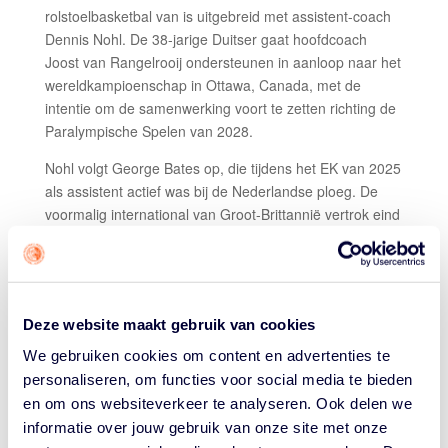
rolstoelbasketbal van is uitgebreid met assistent-coach
Dennis Nohl. De 38-jarige Duitser gaat hoofdcoach
Joost van Rangelrooij ondersteunen in aanloop naar het
wereldkampioenschap in Ottawa, Canada, met de
intentie om de samenwerking voort te zetten richting de
Paralympische Spelen van 2028.
Nohl volgt George Bates op, die tijdens het EK van 2025
als assistent actief was bij de Nederlandse ploeg. De
voormalig international van Groot-Brittannië vertrok eind
vorig jaar nadat hij werd aangesteld als hoofdcoach van
het Britse mannenteam.
Voor Van Rangelrooij betekende het EK in Bosnië het
eerste internationale toernooi als bondscoach van de
Deze website maakt gebruik van cookies
Nederlandse vrouwen. Na dat succesvolle toernooi kiest
We gebruiken cookies om content en advertenties te
hij opnieuw voor internationale versterking binnen zijn
personaliseren, om functies voor social media te bieden
staf.
en om ons websiteverkeer te analyseren. Ook delen we
OUDE BEKENDE
informatie over jouw gebruik van onze site met onze