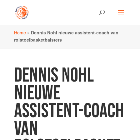
Home
»
Dennis Nohl nieuwe assistent-coach van
rolstoelbasketbalsters
DENNIS NOHL
NIEUWE
ASSISTENT-COACH
VAN