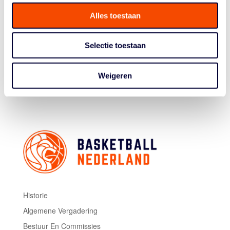
Wheelchair Basketball Federation.
Alles toestaan
Nohl sloot eerder al aan bij de eerste teamtrainingen. In
juli maakt hij zijn debuut tijdens de internationale
trainingsstage op Papendal, waar Nederland
Selectie toestaan
oefenwedstrijden speelt tegen Groot-Brittannië en
Canada.
Weigeren
Beeld: Stichting BEN / Ilse Schaffers
Historie
Algemene Vergadering
Bestuur En Commissies