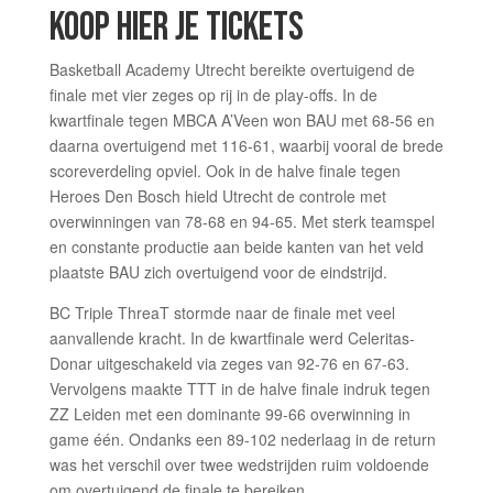
KOOP HIER JE TICKET
S
Basketball Academy Utrecht bereikte overtuigend de
finale met vier zeges op rij in de play-offs. In de
kwartfinale tegen MBCA A’Veen won BAU met 68-56 en
daarna overtuigend met 116-61, waarbij vooral de brede
scoreverdeling opviel. Ook in de halve finale tegen
Heroes Den Bosch hield Utrecht de controle met
overwinningen van 78-68 en 94-65. Met sterk teamspel
en constante productie aan beide kanten van het veld
plaatste BAU zich overtuigend voor de eindstrijd.
BC Triple ThreaT stormde naar de finale met veel
aanvallende kracht. In de kwartfinale werd Celeritas-
Donar uitgeschakeld via zeges van 92-76 en 67-63.
Vervolgens maakte TTT in de halve finale indruk tegen
ZZ Leiden met een dominante 99-66 overwinning in
game één. Ondanks een 89-102 nederlaag in de return
was het verschil over twee wedstrijden ruim voldoende
om overtuigend de finale te bereiken.