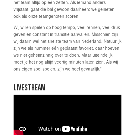
het team altijd op één zetten. Als iemand anders
vrijstaat, gaat die bal gewoon daarheen: we genieten
ook als onze teamgenoten scoren.
Wij willen spelen op hoog tempo, veel rennen, veel druk
geven en constant in transitie aanvallen. Misschien zijn
wij daarin wel het snelste team van Nederland. Natuurlijk
zijn we als nummer één geplaatst favoriet, daar hoeven
we niet geheimzinnig over te doen. Maar uiteindelijk
moet je het nog altijd veertig minuten laten zien. Als wij
ons eigen spel spelen, zijn we heel gevaarlijk.”
LIVESTREAM