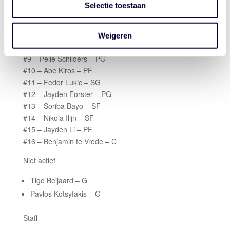
Selectie toestaan
#4 – Rayen Baggerman – SF
#5 – Ikenna Cerew – SG
#7 – Jasper Alders – G
Weigeren
#8 – Eliam Greene – SG
#9 – Pelle Schilders – PG
#10 – Abe Kiros – PF
#11 – Fedor Lukic – SG
#12 – Jayden Forster – PG
#13 – Soriba Bayo – SF
#14 – Nikola Ilijn – SF
#15 – Jayden Li – PF
#16 – Benjamin te Vrede – C
Niet actief
Tigo Beijaard – G
Pavlos Kotsyfakis – G
Staff