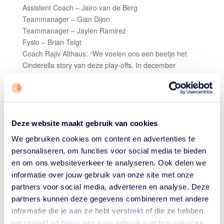
Assistent Coach – Jairo van de Berg
Teammanager – Gian Dijon
Teammanager – Jaylen Ramirez
Fysio – Brian Telgt
Coach Rajiv Althaus: “We voelen ons een beetje het
Cinderella story van deze play-offs. In december
stonden we nog zevende en moesten we naar de B-
competitie, maar sindsdien hebben we als team enorme
stappen gezet. De kwartfinale tegen Groningen gaf
daarin veel vertrouwen en ook in de halve finale tegen
Leiden zagen we terug hoe ver we zijn gekomen.
Deze website maakt gebruik van cookies
We gebruiken cookies om content en advertenties te
We speelden met veel intensiteit en fysieke energie,
personaliseren, om functies voor social media te bieden
daar hadden zij moeite mee. Dat we dit ook zonder onze
en om ons websiteverkeer te analyseren. Ook delen we
guard Emir hebben laten zien, zegt veel over de
ontwikkeling van de rest van de groep. We zijn een jong
informatie over jouw gebruik van onze site met onze
team dat nog fouten maakt, maar juist door
partners voor social media, adverteren en analyse. Deze
internationale toernooien en al die wedstrijden hebben
partners kunnen deze gegevens combineren met andere
we geleerd om daarmee om te gaan. Tegen de
informatie die je aan ze hebt verstrekt of die ze hebben
Academy zijn wij op papier de underdog, maar dat geeft
verzameld op basis van jouw gebruik van hun services.