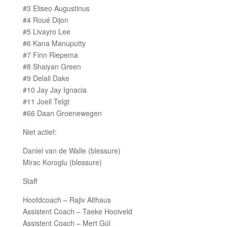
#3 Eliseo Augustinus
#4 Roué Dijon
#5 Livayro Lee
#6 Kana Manuputty
#7 Finn Riepema
#8 Shaiyan Green
#9 Delali Dake
#10 Jay Jay Ignacia
#11 Joell Telgt
#66 Daan Groenewegen
Niet actief:
Daniel van de Walle (blessure)
Mirac Koroglu (blessure)
Staff
Hoofdcoach – Rajiv Althaus
Assistent Coach – Taeke Hooiveld
Assistent Coach – Mert Gül