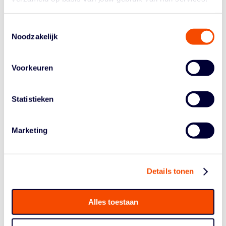
ook vrijheid. Er ligt geen druk bij ons en we weten dat
we van iedereen kunnen winnen als we ons eigen spel
Toestemmingsselectie
spelen. Utrecht zal ons zeker niet onderschatten: ik kan
Noodzakelijk
me hun gezichten nog herinneren van toen we vorig jaar
de Finals van ze wonnen!”
Voorkeuren
BASKETBALL ACADEMY UTRECHT
Statistieken
Marketing
Details tonen
Alles toestaan
ROSTER