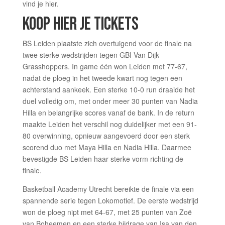
vind je hier.
KOOP HIER JE TICKE
TS
BS Leiden plaatste zich overtuigend voor de finale na
twee sterke wedstrijden tegen GBI Van Dijk
Grasshoppers. In game één won Leiden met 77-67,
nadat de ploeg in het tweede kwart nog tegen een
achterstand aankeek. Een sterke 10-0 run draaide het
duel volledig om, met onder meer 30 punten van Nadia
Hilla en belangrijke scores vanaf de bank. In de return
maakte Leiden het verschil nog duidelijker met een 91-
80 overwinning, opnieuw aangevoerd door een sterk
scorend duo met Maya Hilla en Nadia Hilla. Daarmee
bevestigde BS Leiden haar sterke vorm richting de
finale.
Basketball Academy Utrecht bereikte de finale via een
spannende serie tegen Lokomotief. De eerste wedstrijd
won de ploeg nipt met 64-67, met 25 punten van Zoë
van Boheemen en een sterke bijdrage van Isa van den