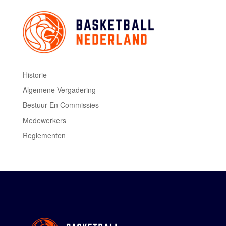
Historie
Algemene Vergadering
Bestuur En Commissies
Medewerkers
Reglementen