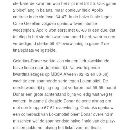
sterk vierde kwart en won het nipt met 58-55. Ook game
2 bleef lang in balans, maar opnieuw hield Apollo
controle in de slotfase: 64-47. In de halve finale tegen
Onze Gezellen volgden opnieuw twee intense
wedstrijden. Apollo won eerst met 66-60 in een duel dat
tot diep in het vierde kwart spannend bleef, waarna een
verdedigend sterke 59-47 overwinning in game 2 de
finaleplaats veiligstelde.
Celeritas-Donar werkte zich via een indrukwekkende
halve finale naar de eindstrijd. Na overtuigende
kwartfinalezeges op MBCA A’Veen (62-42 en 80-56)
wachtte een spannende serie tegen Lokomotief. De
eerste wedstrijd ging nog nipt verloren met 59-55, nadat
Donar een grote achterstand bijna volledig wist weg te
werken. In game 2 draaide Donar de serie alsnog om
met een knappe 67-61 overwinning. Ondanks opnieuw
een comeback van Lokomotief bleef Donar overeind in
misschien wel de spannendste halve finale van de play-
offs en pakte het alsnog het ticket voor de finale.