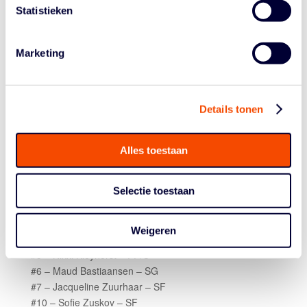
Statistieken
Marketing
Details tonen
Alles toestaan
ROSTER
Selectie toestaan
#0 – Safiya Achthoven – PG/SG
#1 – Ama Boampong – PG
#2 – Lois Vrolijk – SG
Weigeren
#3 – Maya Sirotski – PG
#5 – Nikki Kleyhorst – PF/C
#6 – Maud Bastiaansen – SG
#7 – Jacqueline Zuurhaar – SF
#10 – Sofie Zuskov – SF