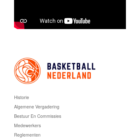
Historie
Algemene Vergadering
Bestuur En Commissies
Medewerkers
Reglementen