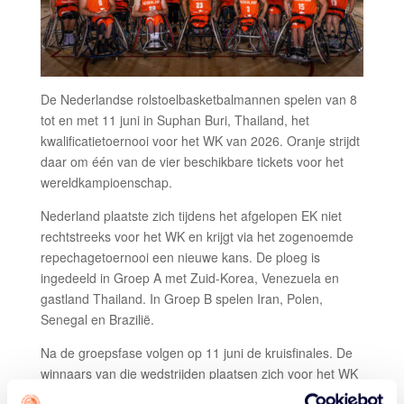
De Nederlandse rolstoelbasketbalmannen spelen van 8
tot en met 11 juni in Suphan Buri, Thailand, het
kwalificatietoernooi voor het WK van 2026. Oranje strijdt
daar om één van de vier beschikbare tickets voor het
wereldkampioenschap.
Nederland plaatste zich tijdens het afgelopen EK niet
rechtstreeks voor het WK en krijgt via het zogenoemde
repechagetoernooi een nieuwe kans. De ploeg is
ingedeeld in Groep A met Zuid-Korea, Venezuela en
gastland Thailand. In Groep B spelen Iran, Polen,
Senegal en Brazilië.
Na de groepsfase volgen op 11 juni de kruisfinales. De
winnaars van die wedstrijden plaatsen zich voor het WK
van 2026. Opvallend is dat voormalig bondscoach Cees