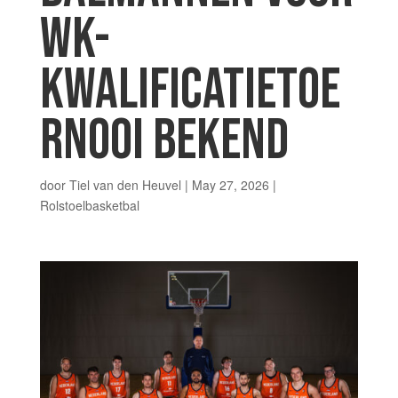
WK-
KWALIFICATIETOE
RNOOI BEKEND
door
Tiel van den Heuvel
|
May 27, 2026
|
Rolstoelbasketbal