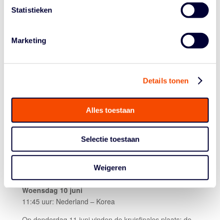
Fabian Jansen (3.0) – Skywheelers (DUI)
Statistieken
Quinten Zantinge (3.0) – Lahn-Dill (DUI)
Boris van Hunnik (3.0) – BBC Münsterland (DUI)
Arie Twigt (3.5) – Thuringia Bulls (DUI)
Marketing
Mustafa Korkmaz (3.0) – Sunrise Medical Shooters
(DUI)
Tim van Raamsdonk (2.0) – Skywheelers (DUI)
Details tonen
Jelmer van Brunschot (4.5) – BSR Valladolid (ESP)
Alles toestaan
SPEELSCHEMA
Maandag 8 juni
Selectie toestaan
07:15 uur: Nederland – Venezuela
Dinsdag 9 juni
Weigeren
05:00 uur: Thailand – Nederland
Woensdag 10 juni
11:45 uur: Nederland – Korea
Op donderdag 11 juni vinden de kruisfinales plaats: de