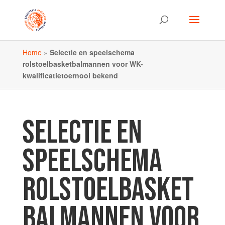
Home
»
Selectie en speelschema
rolstoelbasketbalmannen voor WK-
kwalificatietoernooi bekend
SELECTIE EN
SPEELSCHEMA
ROLSTOELBASKET
BALMANNEN VOOR