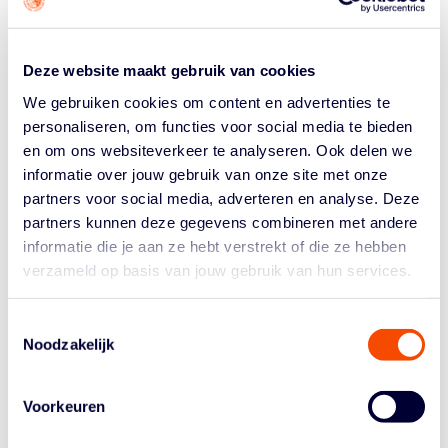
van Rootselaar inmiddels actief is bij Brazilië, een
mogelijke tegenstander in de kruisfinales.
Deze website maakt gebruik van cookies
De Nederlandse selectie vertrekt op 4 juni naar Thailand
en keert naar verwachting op 12 juni terug in Nederland.
We gebruiken cookies om content en advertenties te
Bondscoaches Peter van Noord en Haj Bhania hebben
personaliseren, om functies voor social media te bieden
onderstaande selectie samengesteld. Het cijfer achter
en om ons websiteverkeer te analyseren. Ook delen we
de naam van de speler geeft de internationale
informatie over jouw gebruik van onze site met onze
classificatie binnen het rolstoelbasketbal aan.
partners voor social media, adverteren en analyse. Deze
partners kunnen deze gegevens combineren met andere
(
De foto boven dit artikel is een archieffoto en dus
geen
foto van de huidige selectie
)
informatie die je aan ze hebt verstrekt of die ze hebben
verzameld op basis van jouw gebruik van hun services.
SELECTIE NEDERLAND
Frank de Jong (1.0) – Rotterdam Basketbal
Toestemmingsselectie
Noodzakelijk
Robin Poggenwisch (3.0) – Briantea84 (ITA)
Anil Çeğil (1.5) – Thuringia Bulls (DUI)
Vigo Cudovan (1.0) – SC DeVeDo
Voorkeuren
Gijs Even (4.5) – BBC Münsterland (DUI)