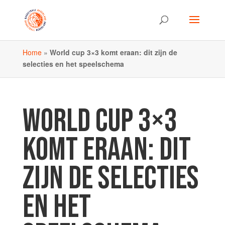
Home
»
World cup 3×3 komt eraan: dit zijn de
selecties en het speelschema
WORLD CUP 3×3
KOMT ERAAN: DIT
ZIJN DE SELECTIES
EN HET