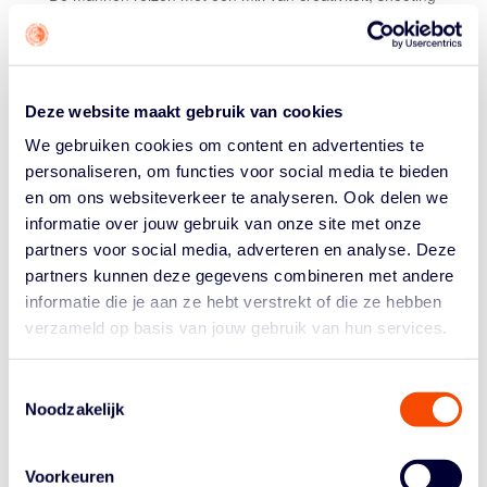
en traditionele
bigs
naar Polen. Het is het debuut voor
Daen van Tilborg. Hij draait al een tijd mee in het
programma en imponeerde de laatste tijd dermate dat
coach Aron Roijé niet om hem heen kon!
Deze website maakt gebruik van cookies
3×3 VROUWENTEAM
We gebruiken cookies om content en advertenties te
personaliseren, om functies voor social media te bieden
Noortje Driessen
Ilse Kuijt
en om ons websiteverkeer te analyseren. Ook delen we
Lotte van Kruistum
informatie over jouw gebruik van onze site met onze
Zoë Slagter
partners voor social media, adverteren en analyse. Deze
partners kunnen deze gegevens combineren met andere
Noortje en Ilse zijn 3×3
royalty
: ze maakten deel uit van
informatie die je aan ze hebt verstrekt of die ze hebben
het team dat vorig jaar wereldkampioen werd. Van die
verzameld op basis van jouw gebruik van hun services.
ploeg (zie foto boven, via Fiba3x3) zijn Janis Ndiba
Boonstra en Evelien Lutje Schipholt er niet bij. Lotte van
Kruistum en Zoë Slagter, die vorig jaar wél Europees
Toestemmingsselectie
Noodzakelijk
kampioen werden naast Noor en Janis, vervangen hen.
Die kunnen de druk aan: zij werden al eens
wereldkampioen bij de U23.
Voorkeuren