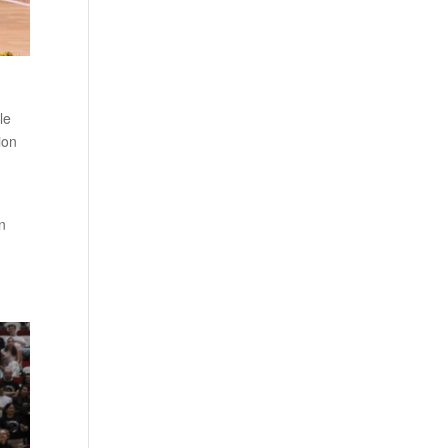
le
ion
n