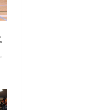
y
an
rs