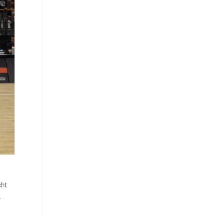
cht
.