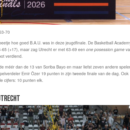
 63-70
eetje hoe goed B.A.U. was in deze jeugdfinale. De Basketball Academ
48-65 (+17), maar zag Utrecht er met 63-69 een
one posession game
v
pot verdiend.
de méér dan de 13 van Soriba Bayo en maar liefst zeven andere spele
pelverdeler Emir Özer 19 punten in zijn tweede finale van de dag. Ook
 cijfers: 10 punten elk.
UTRECHT