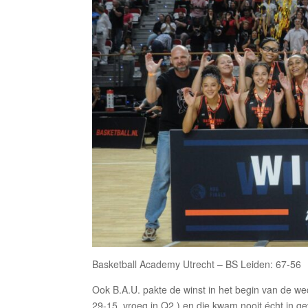
Basketball Academy Utrecht – BS Leiden: 67-56
Ook B.A.U. pakte de winst in het begin van de w
29-15, vroeg in Q2 ) en die kwam nooit écht in 