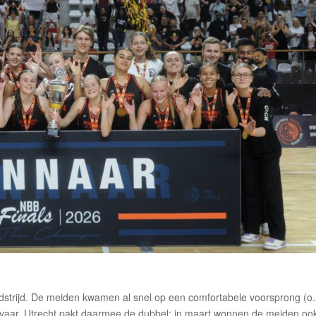
edstrijd. De meiden kwamen al snel op een comfortabele voorsprong (o.
gevaar. Utrecht pakt daarmee de dubbel: in maart wonnen de meiden oo