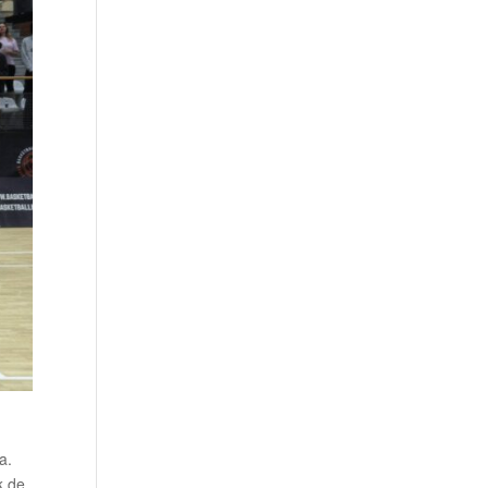
a.
k de