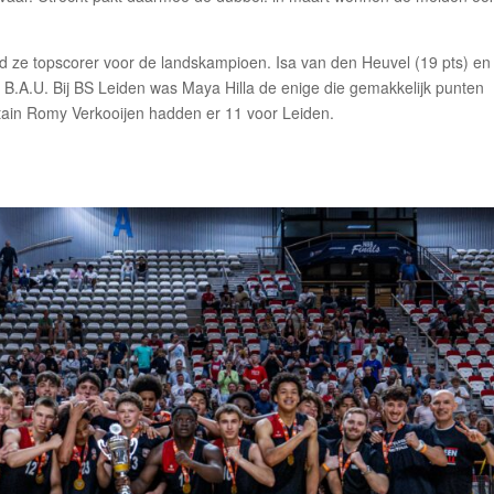
ze topscorer voor de landskampioen. Isa van den Heuvel (19 pts) en
B.A.U. Bij BS Leiden was Maya Hilla de enige die gemakkelijk punten
ptain Romy Verkooijen hadden er 11 voor Leiden.