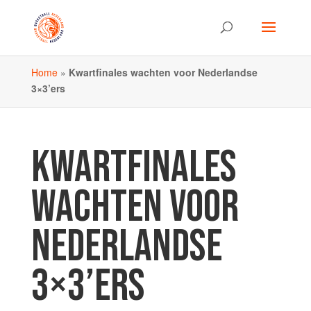
Home
»
Kwartfinales wachten voor Nederlandse
3×3’ers
KWARTFINALES
WACHTEN VOOR
NEDERLANDSE
3×3’ERS