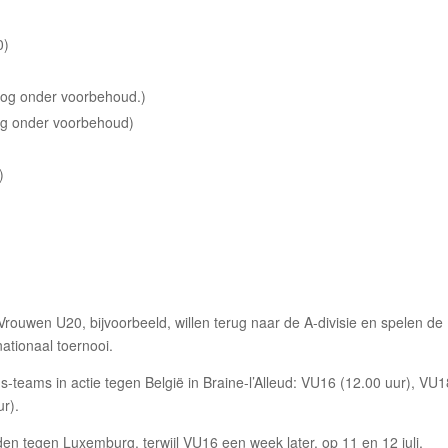
0)
)
nog onder voorbehoud.)
og onder voorbehoud)
)
 Vrouwen U20, bijvoorbeeld, willen terug naar de A-divisie en spelen de
ationaal toernooi.
s-teams in actie tegen België in Braine-l’Alleud: VU16 (12.00 uur), VU
r).
jden tegen Luxemburg, terwijl VU16 een week later, op 11 en 12 juli,