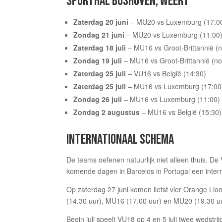
SPORTHAL BOSHOVEN, WEERT
Zaterdag 20 juni
– MU20 vs Luxemburg (17:0
Zondag 21 juni
– MU20 vs Luxemburg (11:00
Zaterdag 18 juli
– MU16 vs Groot-Brittannië (
Zondag 19 juli
– MU16 vs Groot-Brittannië (n
Zaterdag 25 juli
– VU16 vs België (14:30)
Zaterdag 25 juli
– MU16 vs Luxemburg (17:00
Zondag 26 juli
– MU16 vs Luxemburg (11:00)
Zondag 2 augustus
– MU16 vs België (15:30)
INTERNATIONAAL SCHEMA
De teams oefenen natuurlijk niet alleen thuis. De
komende dagen in Barcelos in Portugal een intern
Op zaterdag 27 juni komen liefst vier Orange Lion
(14.30 uur), MU16 (17.00 uur) en MU20 (19.30 uu
Begin juli speelt VU18 op 4 en 5 juli twee wedstri