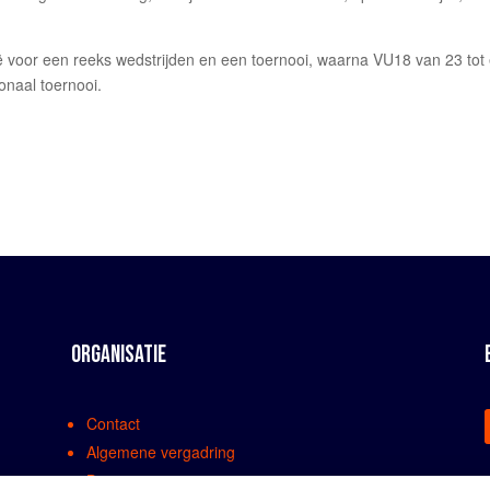
ië voor een reeks wedstrijden en een toernooi, waarna VU18 van 23 tot
ionaal toernooi.
ORGANISATIE
Contact
Algemene vergadring
Bestuur