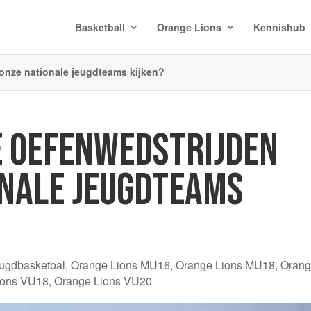
Basketball
Orange Lions
Kennishub
 onze nationale jeugdteams kijken?
E OEFENWEDSTRIJDEN
ONALE JEUGDTEAMS
ugdbasketbal
,
Orange Lions MU16
,
Orange Lions MU18
,
Oran
ions VU18
,
Orange Lions VU20