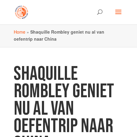
Home
»
Shaquille Rombley geniet nu al van
oefentrip naar China
SHAQUILLE
ROMBLEY GENIET
NU AL VAN
OEFENTRIP NAAR