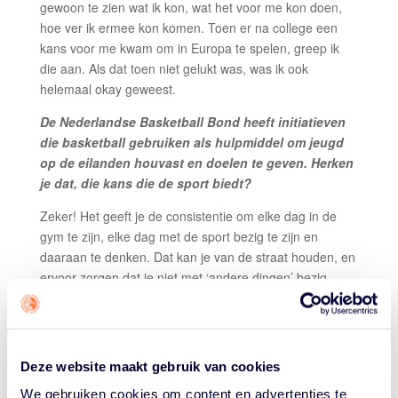
gewoon te zien wat ik kon, wat het voor me kon doen,
hoe ver ik ermee kon komen. Toen er na college een
kans voor me kwam om in Europa te spelen, greep ik
die aan. Als dat toen niet gelukt was, was ik ook
helemaal okay geweest.
De Nederlandse Basketball Bond heeft initiatieven
die basketball gebruiken als hulpmiddel om jeugd
op de eilanden houvast en doelen te geven. Herken
je dat, die kans die de sport biedt?
Zeker! Het geeft je de consistentie om elke dag in de
gym te zijn, elke dag met de sport bezig te zijn en
daaraan te denken. Dat kan je van de straat houden, en
ervoor zorgen dat je niet met ‘andere dingen’ bezig
bent. Basketball leert je véél waar je iets aan hebt in de
wereld. En het leidt je af van dingen die slechte
gewoontes kunnen worden.
Deze website maakt gebruik van cookies
We gebruiken cookies om content en advertenties te