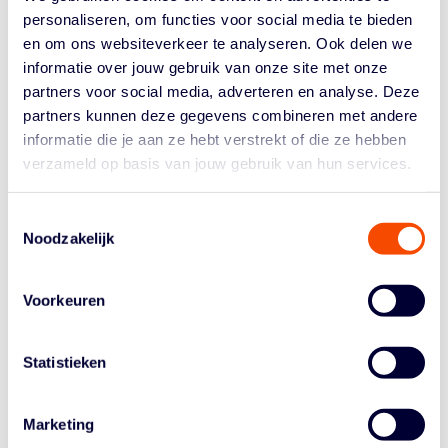
personaliseren, om functies voor social media te bieden
en om ons websiteverkeer te analyseren. Ook delen we
informatie over jouw gebruik van onze site met onze
partners voor social media, adverteren en analyse. Deze
partners kunnen deze gegevens combineren met andere
informatie die je aan ze hebt verstrekt of die ze hebben
verzameld op basis van jouw gebruik van hun services.
Toestemmingsselectie
Groeit basketball op de eilanden?
Noodzakelijk
Ja, enorm. Toen ik startte was basketball op Sint-
Maarten nog echt in de beginfase. Ik voel dat er de
Voorkeuren
komende jaren véél verschillende atleten uit deze
regionen zullen komen. We hebben jongens op
universiteiten, jongens die 3×3 op niveau spelen… Dat
Statistieken
brengt me elke dag een glimlach op mijn gezicht.
Wanneer klopte het nationaal team bij je aan?
Marketing