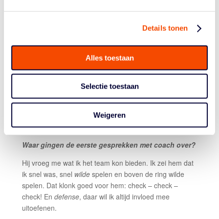
Afgelopen mei. De manager van het team stuurde me
een berichtje: we hebben een plekje als je zin hebt. Dat
kwam uit het niks. Het was een berichtje via Instagram
Details tonen
en ik checkte zelfs met mijn teamgenoot Kai Edwards,
met wie ik in Denemarken speel: is dit echt?! Hij zei me
dat het zo was!
Alles toestaan
Hoe was je eerste reactie?
Selectie toestaan
Voelde natuurlijk goed, maar ik geloofde het niet
helemaal. Ik had niet gedacht dat het ooit zou gebeuren,
en dat het dan redelijk uit het niets komt. Dan ben je erg
Weigeren
dankbaar.
Waar gingen de eerste gesprekken met coach over?
Hij vroeg me wat ik het team kon bieden. Ik zei hem dat
ik snel was, snel
wilde
spelen en boven de ring wilde
spelen. Dat klonk goed voor hem: check – check –
check! En
defense
, daar wil ik altijd invloed mee
uitoefenen.