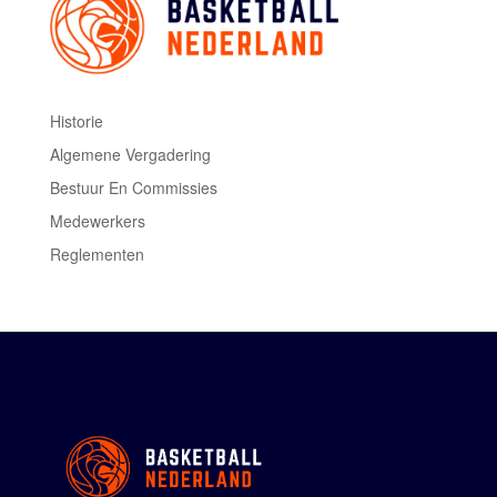
Historie
Algemene Vergadering
Bestuur En Commissies
Medewerkers
Reglementen