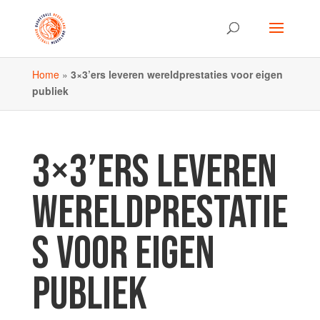
Home
»
3×3’ers leveren wereldprestaties voor eigen
publiek
3×3’ERS LEVEREN
WERELDPRESTATIE
S VOOR EIGEN
PUBLIEK