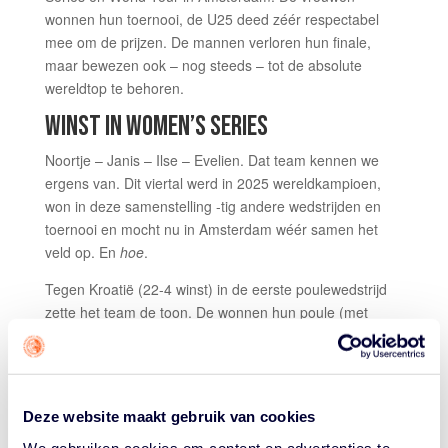
wonnen hun toernooi, de U25 deed zéér respectabel
mee om de prijzen. De mannen verloren hun finale,
maar bewezen ook – nog steeds – tot de absolute
wereldtop te behoren.
WINST IN WOMEN’S SERIES
Noortje – Janis – Ilse – Evelien. Dat team kennen we
ergens van. Dit viertal werd in 2025 wereldkampioen,
won in deze samenstelling -tig andere wedstrijden en
toernooi en mocht nu in Amsterdam wéér samen het
veld op. En
hoe
.
Tegen Kroatië (22-4 winst) in de eerste poulewedstrijd
zette het team de toon. De wonnen hun poule (met
daarin ook Netherlands U25) overtuigend en lieten
alleen Italië, in de halve finale, dromen van een
upset
.
Nederland won al zijn wedstrijden met een gemiddelde
marge van 9 punten, Noortje Driessen werd mede-
Deze website maakt gebruik van cookies
topscorer van het toernooi en MVP.
We gebruiken cookies om content en advertenties te