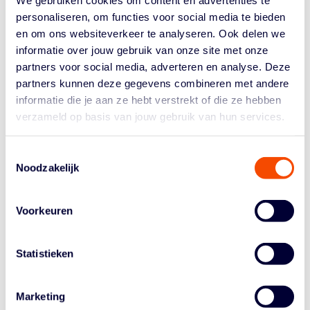
Ook de U25 deed het heel goed. Als nummer 2 in de
personaliseren, om functies voor social media te bieden
poule kruisten ze tegen Beijing. De vrouwen wonnen die
en om ons websiteverkeer te analyseren. Ook delen we
kwartfinale knap (16-15), achter minstens drie punten
informatie over jouw gebruik van onze site met onze
van elle speelsters. In de halve finale had Rapid
partners voor social media, adverteren en analyse. Deze
Bucharest
overtime nodig om de vrouwen te verslaan
partners kunnen deze gegevens combineren met andere
(21-19), anders had de U25 in de finale tegen de ‘grote
informatie die je aan ze hebt verstrekt of die ze hebben
zussen’ van de nationale squad mogen spelen.
verzameld op basis van jouw gebruik van hun services.
KNAPPE TWEEDE PLAATS VOOR MANNEN
Toestemmingsselectie
Team Amsterdam
RABOBANK
was óók dichtbij een
Noodzakelijk
zege in de hoofdstad. Maar ondanks een riante
voorsprong in de finale (16-10 vóór) moest het team
buigen voor een ontketende Fabiann Giessmann bij
Voorkeuren
Baskets Bonn. In de finale won Bonn met 21-19.
Giessmann had 13 punten in de finale, tegen een
Statistieken
Nederland dat simpelweg
op
was. Worthy de Jong
blesseerde zich namelijk in de halve finale en speelde
niet mee: Maarten Bouwknecht was solo-guard en Jan
Marketing
Driessen en Daen van Tilborg konden ook niet wisselen.