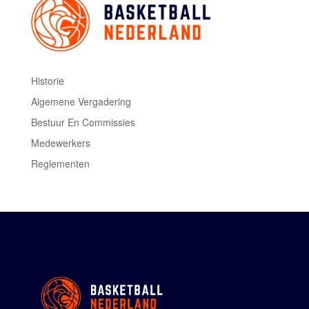
Historie
Algemene Vergadering
Bestuur En Commissies
Medewerkers
Reglementen