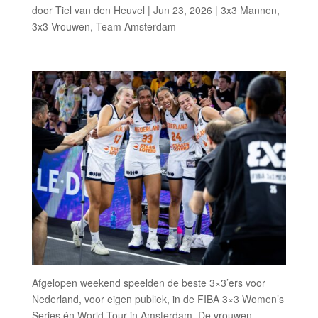
door
Tiel van den Heuvel
|
Jun 23, 2026
|
3x3 Mannen
,
3x3 Vrouwen
,
Team Amsterdam
Afgelopen weekend speelden de beste 3×3’ers voor
Nederland, voor eigen publiek, in de FIBA 3×3 Women’s
Series én World Tour in Amsterdam. De vrouwen