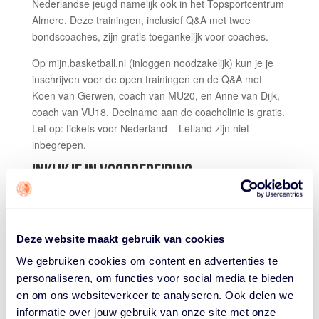
Nederlandse jeugd namelijk ook in het Topsportcentrum
Almere. Deze trainingen, inclusief Q&A met twee
bondscoaches, zijn gratis toegankelijk voor coaches.
Op mijn.basketball.nl (inloggen noodzakelijk) kun je je
inschrijven voor de open trainingen en de Q&A met
Koen van Gerwen, coach van MU20, en Anne van Dijk,
coach van VU18. Deelname aan de coachclinic is gratis.
Let op: tickets voor Nederland – Letland zijn niet
inbegrepen.
INKIJKJE IN VOORBEREIDING
Tijdens de open trainingen krijgen coaches een inkijkje
in de voorbereiding van de nationale jeugdteams
richting hun EK’s van deze zomer. MU20, MU18, VU16
Deze website maakt gebruik van cookies
en VU18 werken in Almere aan hun speelstijl,
teamafspraken en de laatste stappen richting het
We gebruiken cookies om content en advertenties te
internationale podium.
personaliseren, om functies voor social media te bieden
en om ons websiteverkeer te analyseren. Ook delen we
Ook is er aandacht voor de keuzes die coaches maken
informatie over jouw gebruik van onze site met onze