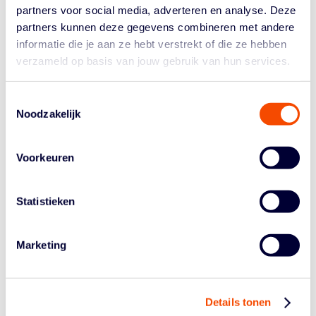
in de opbouw naar een Europees Kampioenschap. In de
partners voor social media, adverteren en analyse. Deze
Q&A vertellen Koen van Gerwen en Anne van Dijk onder
partners kunnen deze gegevens combineren met andere
meer over hun voorbereiding, selectieproces, speelstijl
informatie die je aan ze hebt verstrekt of die ze hebben
en verwachtingen voor het komende EK. Uiteraard is er
verzameld op basis van jouw gebruik van hun services.
ook ruimte voor vragen van aanwezige coaches.
SCHEMA
Toestemmingsselectie
MU20: 14:00 – 17:00
Noodzakelijk
MU18: 15:30 – 18:00
VU16: 17:00 – 19:00
Voorkeuren
Q&A met Koen van Gerwen en Anne van Dijk: 17:15 –
17:45
VU18: 18:00 – 20:00
Statistieken
PRAKTISCHE INFORMATIE
Datum: vrijdag 3 juli
Marketing
Tijd: 14:00 – 19:30
Locatie: Topsportcentrum Almere
Programma: open trainingen MU20, MU18, VU16 en
Details tonen
VU18