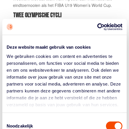
eindtoernooien als het FIBA U19 Women’s World Cup.
TWEE OLYMPISCHE CYCLI
Met de komst van De Wit haalt de NBB een zeer
ervaren topsportbestuurder in huis. Gedurende zijn
periode bij de KNSB was hij twee olympische cycli
betrokken bij de ontwikkeling en prestaties van de
Deze website maakt gebruik van cookies
TeamNL-disciplines. Tijdens de Olympische Spelen van
We gebruiken cookies om content en advertenties te
Beijing 2022 en Milaan-Cortina 2026 behaalden de
personaliseren, om functies voor social media te bieden
KNSB-disciplines gezamenlijk 36 olympische medailles,
en om ons websiteverkeer te analyseren. Ook delen we
waarvan 18 gouden. De Spelen van 2026 waren met
informatie over jouw gebruik van onze site met onze
tien gouden medailles zelfs de meest succesvolle ooit
voor de KNSB.
partners voor social media, adverteren en analyse. Deze
partners kunnen deze gegevens combineren met andere
De Wit kijkt met trots terug op zijn periode in het
informatie die je aan ze hebt verstrekt of die ze hebben
schaatsen, maar ziet bij de Nederlandse Basketball
verzameld op basis van jouw gebruik van hun services.
Bond een prachtige nieuwe uitdaging. “De 3×3 teams
vrouwen en mannen, evenals het rolstoelbasketbalteam
Toestemmingsselectie
bij de vrouwen, liggen op koers om in LA 2028 opnieuw
Noodzakelijk
voor de medailles te gaan. Ook zie ik veel groeipotentie