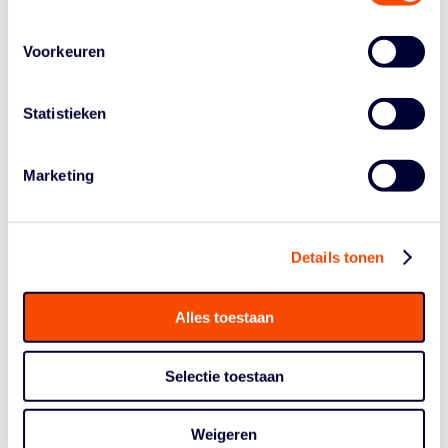
bij de 5-tegen-5 teams en bij het rolstoelbasketbalteam
van de mannen, zowel op het gebied van
Voorkeuren
talentontwikkeling als topsport,” aldus De Wit.
VERDERE ONTWIKKELING VAN DE SPORT
Statistieken
Maarten Hoffer, Algemeen Directeur bij de NBB: “Remy
kent onze sport en weet wat er nodig is om de volgende
stappen te zetten. Met 25 jaar kennis en ervaring in de
Marketing
topsport zal hij van enorme waarde zijn in het verder
ontwikkelen van onze sport. Tegelijkertijd wil ik namens
de NBB onze grote waardering uitspreken voor Victor
Details tonen
Anfiloff. In de afgelopen zes maanden heeft hij als
interim technisch directeur met veel betrokkenheid meer
rust, structuur en richting gebracht binnen onze
Alles toestaan
topsportorganisatie. Daar zijn we hem zeer dankbaar
voor.”
Selectie toestaan
Fieke Ligthart, bestuurslid Topsport binnen de NBB:
“Remy is voor veel mensen binnen het Nederlandse
Weigeren
basketball een bekend gezicht. Als voormalig speelster